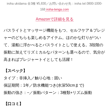
iroha ukidama 全3種 ¥5,830／お問い合わせ先：iroha tel.0800-1000-
168
iroha-tenga.com
Amazonで詳細を見る
バスライトとマッサージ機能をもつ、セルフケア＆プレジ
ャーのどちらも楽しめるアイテム。ほのかな灯りがつい
て、湯船に浮かべるとバスライトとして使える。3段階の
振動に加えてリズミカルなパターンも選べるので、気分が
高まればプレジャートイとしても活躍！
【スペック】
タイプ：非挿入／触り心地：固い
保証期間：1年／防水機能つき(水深50cmまで)
振動の強さ：−／振動パターン：3種類+リズム振動
【口コミ】