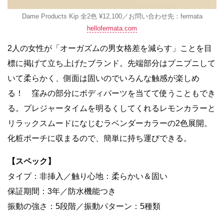
Dame Products Kip 全2色 ¥12,100／お問い合わせ先：fermata
hellofermata.com
2人の女性が「
オーガズムの男女格差を減らす
」ことを目
標に掲げて立ち上げたブランド。先端部分はプニプニして
いて柔らかく、側面は固いのでいろんな触感が楽しめ
る！ 窪みの部分にボディパーツを当てて使うこともでき
る。プレジャータイムを明るくしてくれるレモンカラーと
リラックスムードになじむラベンダーカラーの2色展開。
化粧ポーチに収まるので、簡単に持ち運びできる。
【スペック】
タイプ：非挿入／触り心地：柔らかい＆固い
保証期間：3年／防水機能つき
振動の強さ：5段階／振動パターン：5種類