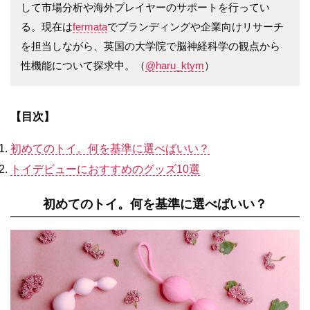
して市場分析や海外プレイヤーのサポートを行ってい
る。現在は
fermata
でブランディングや企業向けリサーチ
を担当しながら、英国の大学院で脳神経科学の観点から
性機能について探求中。（
@haru_ktym
）
【目次】
初めてのトイ。何を基準に選べばいい？
トイデビューにおすすめのグッズ10選
初めてのトイ。何を基準に選べばいい？