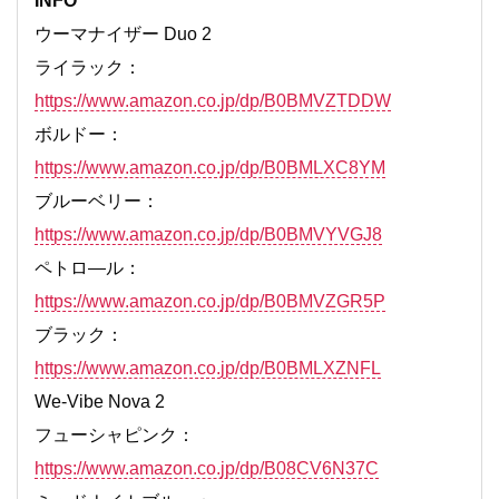
INFO
ウーマナイザー Duo 2
ライラック：
https://www.amazon.co.jp/dp/B0BMVZTDDW
ボルドー：
https://www.amazon.co.jp/dp/B0BMLXC8YM
ブルーベリー：
https://www.amazon.co.jp/dp/B0BMVYVGJ8
ペトロ―ル：
https://www.amazon.co.jp/dp/B0BMVZGR5P
ブラック：
https://www.amazon.co.jp/dp/B0BMLXZNFL
We-Vibe Nova 2
フューシャピンク：
https://www.amazon.co.jp/dp/B08CV6N37C