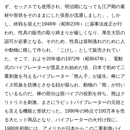
ず、セックスでも使用され、明治期になっても江戸期の素
材や形状をそのままにした張形が流通しました」。しか
し、終戦を迎えた1948年（昭和23年）に薬事法改正が行
われ、性具の販売の取り締まりが厳しくなり、厚生大臣の
認可が必要となる。そのため、性具は規制逃れのために人
や動物に模して作られ、「こけし」として販売されてい
た。そこで、およそ20年後の1972年（昭和47年）、電動
式のバイブレーターが普及され始めた頃、日本で初めて二
重刺激を与えるバイブレーター「熊ん子」が誕生。棒にア
イヌ民族を彷彿とさせる顔が掘られ、動物の「熊」が付い
ているものだ。棒の部分は腟バイブの役割を持ち、熊はク
リトリスを刺激。まさにラビットバイブレーターの元祖と
も言える機能と形状だった。1990年の時点で100万本を売
る大ヒット商品となり、バイブレーターの火付け役に。
1980年初期には、アメリカが日本からこの二重刺激バイ