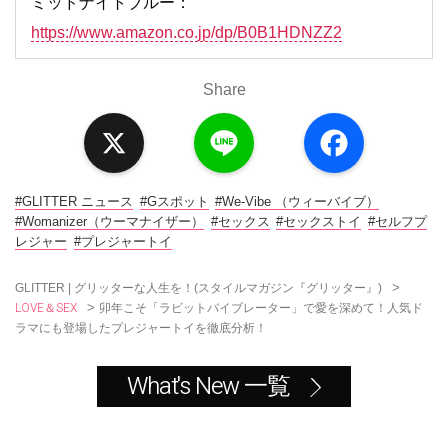
ミッドナイトブルー：
https://www.amazon.co.jp/dp/B0B1HDNZZ2
Share
X
L
F
i
a
n
c
e
e
b
o
#GLITTER ニュース
#Gスポット
#We-Vibe （ウィーバイブ）
o
#Womanizer（ウーマナイザー）
#セックス
#セックストイ
#セルフプ
k
レジャー
#プレジャートイ
>
GLITTER | グリッターな人生を！(スタイルマガジン『グリッター』)
LOVE＆SEX
>
卯年こそ「ラビットバイブレーター」で愛を深めて！人気ド
ラマにも登場したプレジャートイを徹底分析！
What's New 一覧