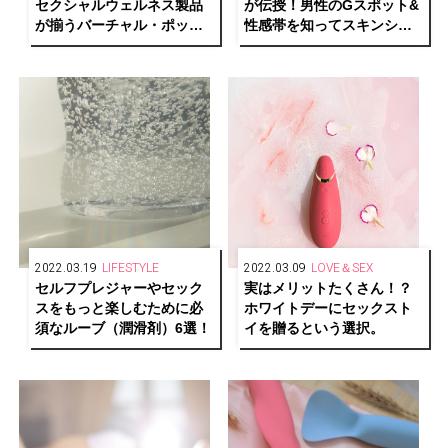
セクシャルウェルネス製品
が伝授！男性のGスポット&
が揃うバーチャル・ポップ
性感帯を知ってスキンシッ
アップストア
プを高める方法
「Lovehoney」が開催中
2022.03.19
LIFESTYLE
2022.03.09
LOVE＆SEX
セルフプレジャーやセック
実はメリットたくさん！？
スをもっと楽しむために必
ホワイトデーにセックスト
須なルーブ（潤滑剤）6選！
イを贈るという選択。