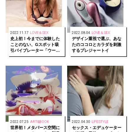
2022.11.17
LOVE＆SEX
2022.08.04
LOVE＆SEX
史上初！今までに体験した
デザイン重視で選ぶ、あな
ことのない、Gスポット吸
たのココロとカラダを刺激
引バイブレーター「ウーマ
するプレジャートイ
ナイザーOG」新登場
2022.07.25
ART&BOOK
2022.04.30
LIFESTYLE
世界初！メタバース空間に
セックス・エデュケーター