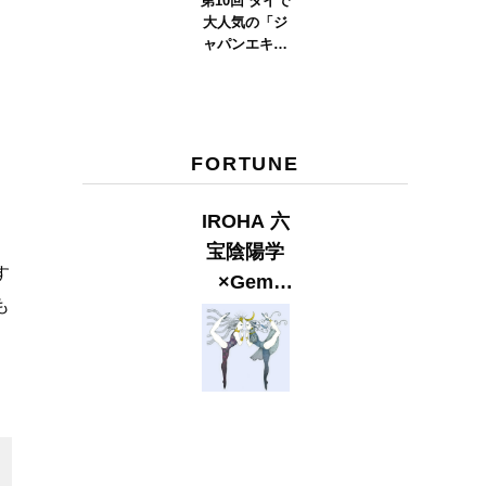
第10回 タイで
大人気の「ジ
ャパンエキス
ポタイラン
ド」とは？
Part.2
FORTUNE
IROHA 六
さ
宝陰陽学
す
×Gem
も
Muse
【GLITTER
し
2023
SUMMER
issue】