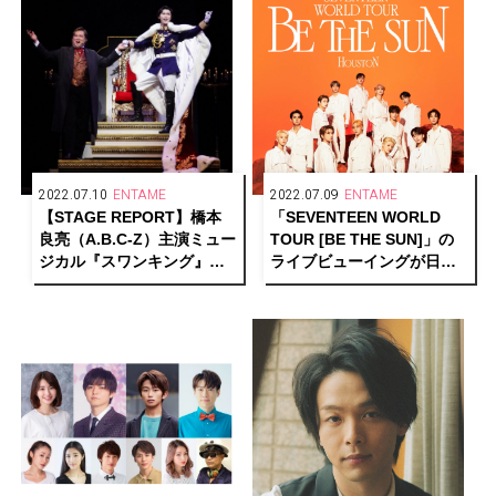
2022.07.10
ENTAME
2022.07.09
ENTAME
【STAGE REPORT】橋本
「SEVENTEEN WORLD
良亮（A.B.C-Z）主演ミュー
TOUR [BE THE SUN]」の
ジカル『スワンキング』若
ライブビューイングが日本
き美貌の国王と退廃的な天
全国の映画館にて開催
才作曲家を巡る愛憎劇