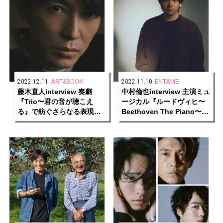
2022.12.11
ART&BOOK
2022.11.10
ENTAME
藤木直人interview 奏劇
中村倫也interview 主演ミュ
『Trio〜君の音が聴こえ
ージカル『ルードヴィヒ〜
る』で紡ぐさらなる表現の
Beethoven The Piano〜』
先ーーそして、普遍的な“輝
への想いと表現へ向かう原
き”の源を語る
動力