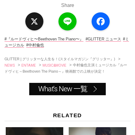
Share
X
L
F
i
a
n
c
e
e
b
o
#『ルードヴィヒ〜Beethoven The Piano〜』
#GLITTER ニュース
#ミ
o
ュージカル
#中村倫也
k
>
GLITTER | グリッターな人生を！(スタイルマガジン『グリッター』)
NEWS
ENTAME
MUSIC&MOVIE
>
>
>
中村倫也主演ミュージカル『ルー
ドヴィヒ～Beethoven The Piano～』映画館での上映が決定！
What's New 一覧
RELATED