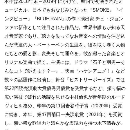
本作は2018年末～2019年にかけて、韓国で初演されたミ
ュージカル。日本でもおなじみとなった『SMOKE』『イ
ンタビュー』『BLUE RAIN』の作・演出家 チュ・ジョン
ファの新作として注目された作品だ。世界中誰もが知る天
才音楽家であり、聴力を失ってなお音楽への情熱を注ぎ込
んだ悲運の人・ベートーベンの生涯を、彼を取り巻く人物
たちとの愛と影、喪失そして運命を、彼が綴った音楽とオ
リジナル楽曲で描く。主演には、ドラマ『石子と羽男―そ
んなコトで訴えます？―』、映画『ハケンアニメ！』など
数々の話題作に出演し、舞台『ヒストリーボーイズ』では
第22回読売演劇大賞優秀男優賞を受賞するなど、振り幅の
広い演技で破竹の活躍を見せる中村倫也が青年期のルード
ヴィヒを務め、昨年の第11回岩谷時子賞（2020年）受賞
に続き、本年、第47回菊田一夫演劇賞（2021年）を受賞
し、類い稀な歌唱力と清らかな表現力を持つ木下晴香が、