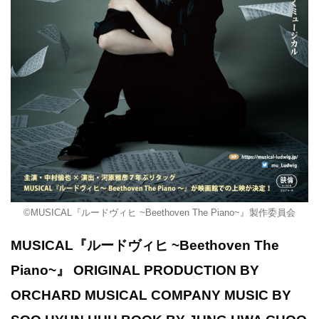
©MUSICAL『ルードヴィヒ ~Beethoven The Piano~』製作委員会
MUSICAL『ルードヴィヒ ~Beethoven The
Piano~』 ORIGINAL PRODUCTION BY
ORCHARD MUSICAL COMPANY MUSIC BY