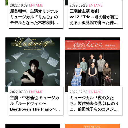
2022.10.09
ENTAME
2022.08.28
ENTAME
屋良朝幸、主演オリジナル
三宅健主演 奏劇
ミュージカル『りんご』の
vol.2『Trio～君の音が聴こ
モデルとなった木村秋則氏
える』孤児院で育った仲間
のりんご畑を訪問
役に大鶴佐助、藤木直人
2022.07.30
ENTAME
2022.07.23
ENTAME
主演・中村倫也 ミュージカ
ミュージカル『夜の女た
ル『ルードヴィヒ〜
ち』製作発表会見 江口のり
Beethoven The Piano〜』
こ、前田敦子らのコメント
メインビジュアル・ソロカ
到着！
ット解禁！