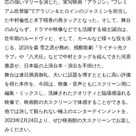
芯の強いマリーを演じた。実写映画『アラジン』“プレミ
アム吹替版”でアラジン＆ヒロインのジャスミンを担当し
た中村倫也と木下晴香の再タッグとなった。そして、舞台
のみならず、ドラマや映像などでも活躍する福士誠治は、
壮年期のルードヴィヒ、そして、カールなど様々な役を演
じる。訳詞を森 雪之丞が務め、残酷歌劇『ライチ☆光ク
ラブ』や『八犬伝』などで中村とタッグを組んできた河原
雅彦が、日本版の上演台本・演出を手掛けた。
舞台は連日満員御礼、大いに話題を博すとともに高い評価
を得た本作を、今回は、映像・音声ともにスクリーン用に
編集・ミックスし、洗練されたクオリティと臨場感溢れる
映像で、映画館の大スクリーンで体感することができる。
他では決して観られない極上のエンターテインメントを、
2023年2月24日より、ぜひ映画館の大スクリーンでお楽し
みください。