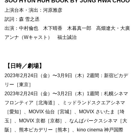
SOO HYUN HUH BOOK BY JUNG HWA CHOO
上演台本・演出：河原雅彦
訳詞：森 雪之丞
出演：中村倫也 木下晴香 木暮真一郎 高畑遼大・大廣
アンナ（Wキャスト） 福士誠治
【日時／劇場】
2023年2月24日（金）〜3月9日（木）2週間：新宿ピカデ
リー［東京］
2023年2月24日（金）〜3月2日（木）1週間：札幌シネマ
フロンティア［北海道］、ミッドランドスクエアシネマ
［愛知］、MOVIX 仙台［宮城］、MOVIX さいたま［埼
玉］、MOVIX 京都［京都］、なんばパークスシネマ［大
阪］、熊本ピカデリー［熊本］、kino cinema 神戸国際