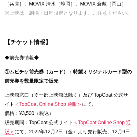
［兵庫］、MOVIX 清水［静岡］、MOVIX 倉敷［岡山］
※上映は、劇場・日程限定となります。ご注意ください。
【チケット情報】
◆前売券情報◆
①ムビチケ前売券（カード）：特製オリジナルカード型の
前売券を数量限定で販売
上映館窓口（※一部上映館は除く）及び TopCoat 公式サ
イト
＜TopCoat Online Shop 通販＞
にて。
価格：¥3,500（税込）
販売期間：TopCoat 公式サイト
＜TopCoat Online Shop 通
販＞
にて、2022年12月2日（金）より先行販売、12月9日