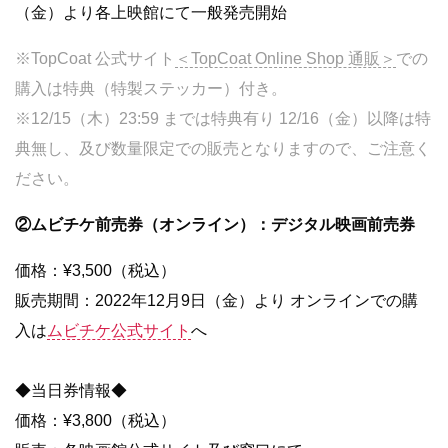
（金）より各上映館にて一般発売開始
※TopCoat 公式サイト
＜TopCoat Online Shop 通販＞
での
購入は特典（特製ステッカー）付き。
※12/15（木）23:59 までは特典有り 12/16（金）以降は特
典無し、及び数量限定での販売となりますので、ご注意く
ださい。
②ムビチケ前売券（オンライン）：デジタル映画前売券
価格：¥3,500（税込）
販売期間：2022年12月9日（金）より オンラインでの購
入は
ムビチケ公式サイト
へ
◆当日券情報◆
価格：¥3,800（税込）