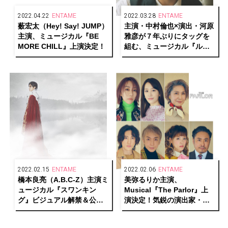
2022.04.22
ENTAME
2022.03.28
ENTAME
薮宏太（Hey! Say! JUMP）
主演・中村倫也×演出・河原
主演、ミュージカル『BE
雅彦が７年ぶりにタッグを
MORE CHILL』上演決定！
組む、ミュージカル『ルー
ドヴィヒ ～Beethoven The
Piano～』日本版初上演決
定！
2022.02.15
ENTAME
2022.02.06
ENTAME
橋本良亮（A.B.C-Z）主演ミ
美弥るりか主演、
ュージカル『スワンキン
Musical『The Parlor』上
グ』ビジュアル解禁＆公演
演決定！気鋭の演出家・小
詳細決定！
林香が手掛けるゲームチェ
ンジャーの物語