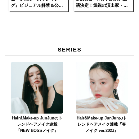
グ』ビジュアル解禁＆公演
演決定！気鋭の演出家・小
詳細決定！
林香が手掛けるゲームチェ
ンジャーの物語
SERIES
Hair&Make-up JunJunのト
Hair&Make-up JunJunのト
レンドヘアメイク連載
レンドヘアメイク連載『春
『NEW BOSSメイク』
メイク ver.2023』