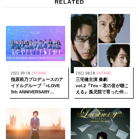
RELATED
2022.09.18
ENTAME
2022.08.28
ENTAME
指原莉乃プロデュースのア
三宅健主演 奏劇
イドルグループ「=LOVE
vol.2『Trio～君の音が聴こ
5th ANNIVERSARY
える』孤児院で育った仲間
PREMIUM CONCERT」
役に大鶴佐助、藤木直人
Huluストアで独占ライブ配
信！