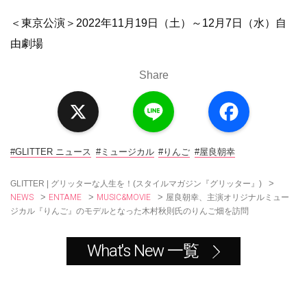
＜東京公演＞2022年11月19日（土）～12月7日（水）自
由劇場
Share
X
L
F
i
a
n
c
e
e
b
o
#GLITTER ニュース
#ミュージカル
#りんご
#屋良朝幸
o
k
>
GLITTER | グリッターな人生を！(スタイルマガジン『グリッター』)
NEWS
ENTAME
MUSIC&MOVIE
>
>
>
屋良朝幸、主演オリジナルミュー
ジカル『りんご』のモデルとなった木村秋則氏のりんご畑を訪問
What's New 一覧