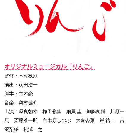
オリジナルミュージカル「りんご」
監修：木村秋則
演出：荻田浩一
脚本：青木豪
音楽：奥村健介
出演：屋良朝幸 梅田彩佳 細貝 圭 加藤良輔 川原一
馬 斎藤准一郎 白木原しのぶ 大倉杏菜 岸 祐二 吉
沢梨絵 松澤一之