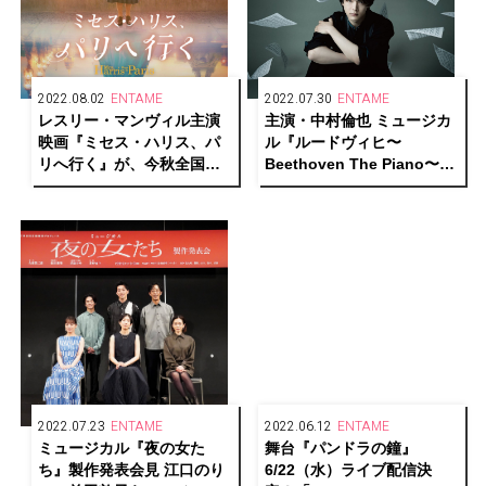
2022.08.02
ENTAME
2022.07.30
ENTAME
レスリー・マンヴィル主演
主演・中村倫也 ミュージカ
映画『ミセス・ハリス、パ
ル『ルードヴィヒ〜
リへ行く』が、今秋全国公
Beethoven The Piano〜』
開決定！
メインビジュアル・ソロカ
ット解禁！
2022.07.23
ENTAME
2022.06.12
ENTAME
ミュージカル『夜の女た
舞台『パンドラの鐘』
ち』製作発表会見 江口のり
6/22（水）ライブ配信決