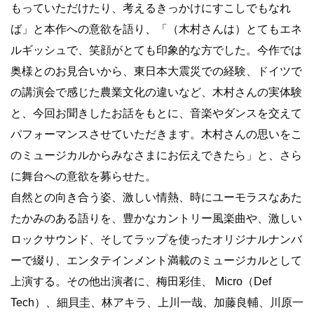
もっていただけたり、考えるきっかけにすこしでもなれ
ば」と本作への意欲を語り、「（木村さんは）とてもエネ
ルギッシュで、笑顔がとても印象的な方でした。今作では
奥様とのお見合いから、東日本大震災での経験、ドイツで
の講演会で感じた農業文化の違いなど、木村さんの実体験
と、今回お聞きしたお話をもとに、音楽やダンスを交えて
パフォーマンスさせていただきます。木村さんの思いをこ
のミュージカルからみなさまにお伝えできたら」と、さら
に舞台への意欲を募らせた。
自然との向き合う姿、激しい情熱、時にユーモラスなあた
たかみのある語りを、豊かなカントリー風楽曲や、激しい
ロックサウンド、そしてラップを使ったオリジナルナンバ
ーで綴り、エンタテインメント満載のミュージカルとして
上演する。その他出演者に、梅田彩佳、 Micro（Def
Tech）、細貝圭、林アキラ、上川一哉、加藤良輔、川原一