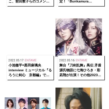
こ、前田敦子らのコメント
定！「Bunkamura
到着！
STREAMING」にて
2022.05.17
ENTAME
2022.05.16
ENTAME
小池徹平×黒羽麻璃央
舞台『刀剣乱舞』禺伝 矛盾
interview ミュージカル『る
源氏物語に七海ひろき・彩
ろうに剣心 京都編』で対
凪翔が出演！その他2023年
峙するふたりが語る、役を
以降のラインナップも続々
生きる表現者としての変化
解禁