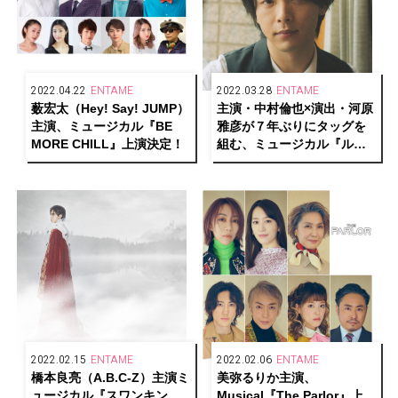
2022.04.22
ENTAME
2022.03.28
ENTAME
薮宏太（Hey! Say! JUMP）
主演・中村倫也×演出・河原
主演、ミュージカル『BE
雅彦が７年ぶりにタッグを
MORE CHILL』上演決定！
組む、ミュージカル『ルー
ドヴィヒ ～Beethoven The
Piano～』日本版初上演決
定！
2022.02.15
ENTAME
2022.02.06
ENTAME
橋本良亮（A.B.C-Z）主演ミ
美弥るりか主演、
ュージカル『スワンキン
Musical『The Parlor』上