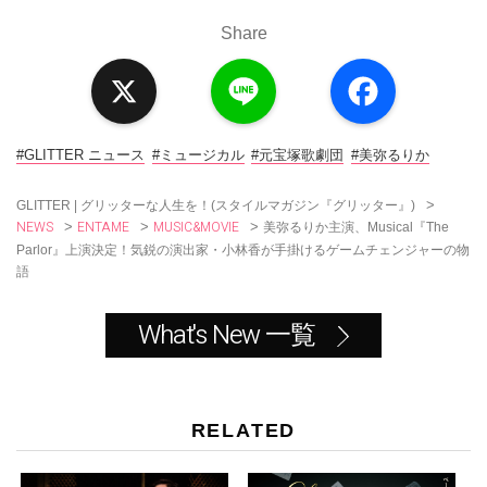
Share
X
L
F
i
a
n
c
e
e
b
o
#GLITTER ニュース
#ミュージカル
#元宝塚歌劇団
#美弥るりか
o
k
>
GLITTER | グリッターな人生を！(スタイルマガジン『グリッター』)
NEWS
ENTAME
MUSIC&MOVIE
>
>
>
美弥るりか主演、Musical『The
Parlor』上演決定！気鋭の演出家・小林香が手掛けるゲームチェンジャーの物
語
What's New 一覧
RELATED