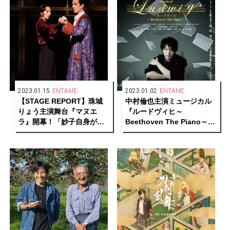
2023.01.15
ENTAME
2023.01.02
ENTAME
【STAGE REPORT】珠城
中村倫也主演ミュージカル
りょう主演舞台『マヌエ
『ルードヴィヒ～
ラ』開幕！「妙子自身がた
Beethoven The Piano～』
くさんの人と関わって成長
映画館での上映が決定！
していく様を2時間15分の物
語を通してお伝えしていき
たい」