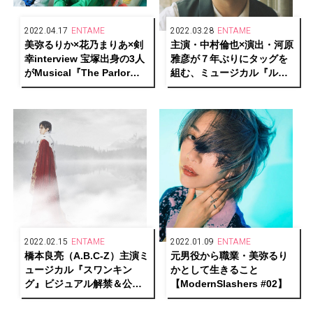
2022.04.17
ENTAME
2022.03.28
ENTAME
美弥るりか×花乃まりあ×剣
主演・中村倫也×演出・河原
幸interview 宝塚出身の3人
雅彦が７年ぶりにタッグを
がMusical『The Parlor』
組む、ミュージカル『ルー
で描く“世代を超えた繋が
ドヴィヒ ～Beethoven The
り”
Piano～』日本版初上演決
定！
2022.02.15
ENTAME
2022.01.09
ENTAME
橋本良亮（A.B.C-Z）主演ミ
元男役から職業・美弥るり
ュージカル『スワンキン
かとして生きること
グ』ビジュアル解禁＆公演
【ModernSlashers #02】
詳細決定！