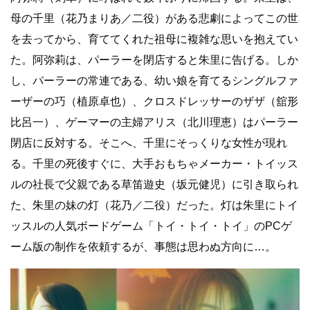
母の千里（花乃まりあ／二役）がある悲劇によってこの世
を去ってから、育ててくれた祖母に複雑な思いを抱えてい
た。阿弥莉は、パーラーを閉店すると朱里に告げる。しか
し、パーラーの常連である、幼い娘を育てるシングルファ
ーザーの巧（植原卓也）、クロスドレッサーのザザ（舘形
比呂一）、ゲーマーの主婦アリス（北川理恵）はパーラー
閉店に反対する。そこへ、千里にそっくりな女性が現れ
る。千里の死後すぐに、大手おもちゃメーカー・トイッス
ルの社長で父親である草笛遊史（坂元健児）に引き取られ
た、朱里の妹の灯（花乃／二役）だった。灯は朱里にトイ
ッスルの人気ボードゲーム「トイ・トイ・トイ」のPCゲ
ーム版の制作を依頼するが、事態は思わぬ方向に…。