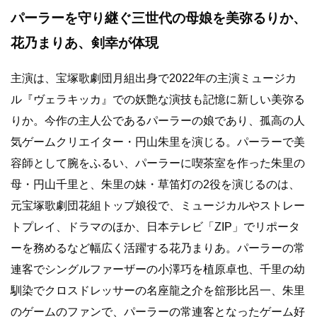
パーラーを守り継ぐ三世代の母娘を美弥るりか、
花乃まりあ、剣幸が体現
主演は、宝塚歌劇団月組出身で
2022
年の主演ミュージカ
ル『ヴェラキッカ』での妖艶な演技も記憶に新しい美弥る
りか。今作の主人公であるパーラーの娘であり、孤高の人
気ゲームクリエイター・円山朱里を演じる。パーラーで美
容師として腕をふるい、パーラーに喫茶室を作った朱里の
母・円山千里と、朱里の妹・草笛灯の
2
役を演じるのは、
元宝塚歌劇団花組トップ娘役で、ミュージカルやストレー
トプレイ、ドラマのほか、日本テレビ「
ZIP
」でリポータ
ーを務めるなど幅広く活躍する花乃まりあ。パーラーの常
連客でシングルファーザーの小澤巧を植原卓也、千里の幼
馴染でクロスドレッサーの名座龍之介を舘形比呂一、朱里
のゲームのファンで、パーラーの常連客となったゲーム好