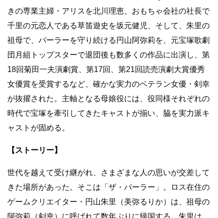
きの専業主婦・アリスを北川理恵、おもちゃ会社の社長で
千里の元恋人である草笛遊史を坂元健児、そして、朱里の
祖母で、パーラーを守り続ける円山阿弥莉を、元宝塚歌劇
団月組トップスターで退団後も数多くの作品に出演し、第
18
回菊田一夫演劇賞、第
17
回、第
21
回読売演劇大賞優秀
女優賞を受賞するなど、確かな実力のベテラン女優・剣幸
が抜擢された。主軸となる母娘役には、役同様それぞれの
時代で宝塚を牽引してきたキャストが揃い、脇を実力派キ
ャストが固める。
【ストーリー】
世代を越えて受け継がれ、さまざまな人の思いが交差して
きた場所があった。そこは「ザ・パーラー」。ロス在住の
ゲームクリエイター・円山朱里（美弥るりか）は、祖母の
阿弥莉（剣幸）に呼ばれて数年ぶりに帰国する。朱里は、