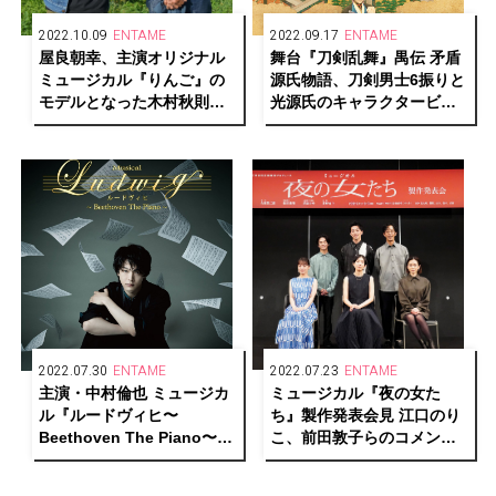
2022.10.09
ENTAME
2022.09.17
ENTAME
屋良朝幸、主演オリジナル
舞台『刀剣乱舞』禺伝 矛盾
ミュージカル『りんご』の
源氏物語、刀剣男士6振りと
モデルとなった木村秋則氏
光源氏のキャラクタービジ
のりんご畑を訪問
ュアルとメインビジュアル
解禁
2022.07.30
ENTAME
2022.07.23
ENTAME
主演・中村倫也 ミュージカ
ミュージカル『夜の女た
ル『ルードヴィヒ〜
ち』製作発表会見 江口のり
Beethoven The Piano〜』
こ、前田敦子らのコメント
メインビジュアル・ソロカ
到着！
ット解禁！