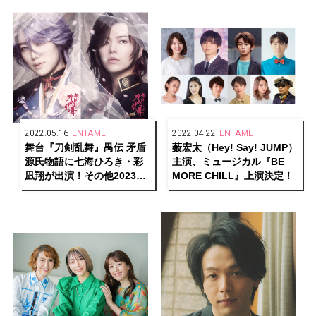
2022.05.16
ENTAME
2022.04.22
ENTAME
舞台『刀剣乱舞』禺伝 矛盾
薮宏太（Hey! Say! JUMP）
源氏物語に七海ひろき・彩
主演、ミュージカル『BE
凪翔が出演！その他2023年
MORE CHILL』上演決定！
以降のラインナップも続々
解禁