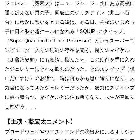
ジェレミー（薮宏太）はニュージャージー州にある高校に
通う冴えない男の子。同級生のクリスティン（井上小百
合）に密かに想いを寄せる彼は、ある日、学校のいじめっ
子に日本製の超クールになれる「SQUIP=スクイップ」
〈Super Quantum Unit Intel Processor〉というスーパーコ
ンピューター入りの錠剤の存在を聞く。親友のマイケル
（加藤清史郎）にも相談し悩んだ末、この錠剤を手に入れ
たジェレミーはそれを飲むのだった。そのスクイップ（横
山だいすけ）のお陰で一時は何もかも思い通りになり、人
気者になってきたジェレミーだったが、次第にスクイップ
に乗っ取られ、マイケルとの仲も悪くなり、人生が空回り
し始める……。
【主演・薮宏太コメント】
ブロードウェイやウエストエンドの演出家によるオリジナ