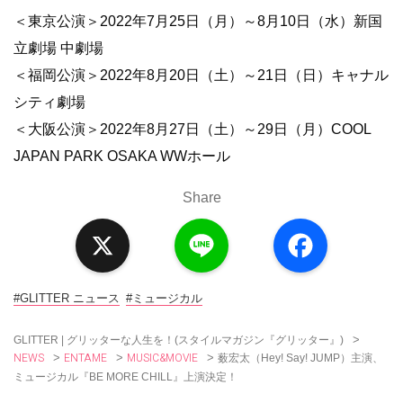
＜東京公演＞2022年7月25日（月）～8月10日（水）新国
立劇場 中劇場
＜福岡公演＞2022年8月20日（土）～21日（日）キャナル
シティ劇場
＜大阪公演＞2022年8月27日（土）～29日（月）COOL
JAPAN PARK OSAKA WWホール
Share
X
L
F
i
a
n
c
e
e
b
o
#GLITTER ニュース
#ミュージカル
o
k
>
GLITTER | グリッターな人生を！(スタイルマガジン『グリッター』)
NEWS
ENTAME
MUSIC&MOVIE
>
>
>
薮宏太（Hey! Say! JUMP）主演、
ミュージカル『BE MORE CHILL』上演決定！