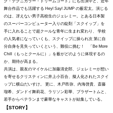
グ・テクニカラー・ドリームコート』にも出演中と、近年
舞台作品でも活躍する Hey! Say! JUMP の薮宏太。演じる
のは、冴えない男子高校生のジェレミー。とある日本製
のスーパーコンピューター入りの錠剤「スクイップ」を
手に入れることで超クールな青年に生まれ変わり、 学校
の人気者になっていくも、スクイップに操られ次 第に自
分自身を見失っていくという、難役に挑む！ 「Be More
Chill（もっとクールに）」を薮がどのように体現するの
か、期待が高まる。
共演は、親友のマイケルに加藤清史郎、ジェレミーが想い
を寄せるクリスティンに井上小百合、擬人化されたスクイ
ップに横山だいすけ。 更に、木戸邑弥、内海啓貴、斎藤
瑠希、ダンドイ舞莉花、ラリソン彩華、ブラザートムと、
若手からベテランまで豪華なキャストが結集している。
【STORY】