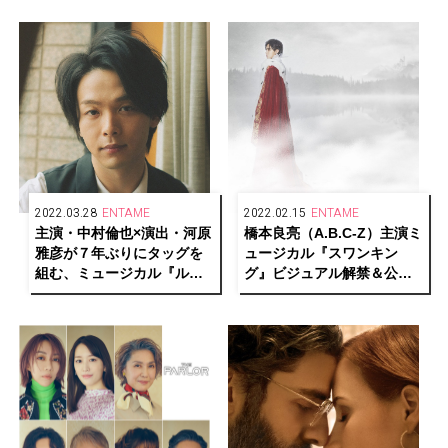
2022.03.28
ENTAME
2022.02.15
ENTAME
主演・中村倫也×演出・河原
橋本良亮（A.B.C-Z）主演ミ
雅彦が７年ぶりにタッグを
ュージカル『スワンキン
組む、ミュージカル『ルー
グ』ビジュアル解禁＆公演
ドヴィヒ ～Beethoven The
詳細決定！
Piano～』日本版初上演決
定！