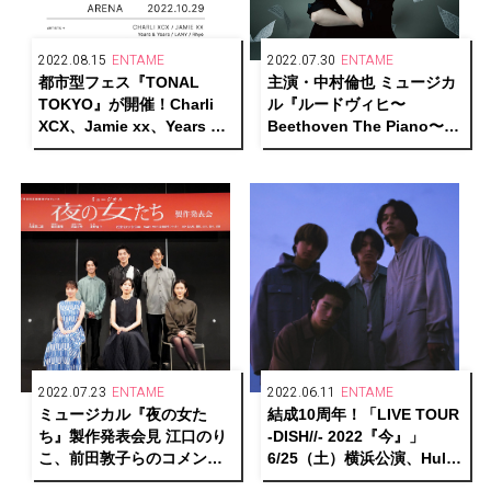
2022.08.15
ENTAME
2022.07.30
ENTAME
都市型フェス『TONAL
主演・中村倫也 ミュージカ
TOKYO』が開催！Charli
ル『ルードヴィヒ〜
XCX、Jamie xx、Years &
Beethoven The Piano〜』
Years、LANY、Rhye、
メインビジュアル・ソロカ
Tohji、Tempalay、Kroiが
ット解禁！
出演
2022.07.23
ENTAME
2022.06.11
ENTAME
ミュージカル『夜の女た
結成10周年！「LIVE TOUR
ち』製作発表会見 江口のり
-DISH//- 2022『今』」
こ、前田敦子らのコメント
6/25（土）横浜公演、Hulu
到着！
ストアで生配信決定！