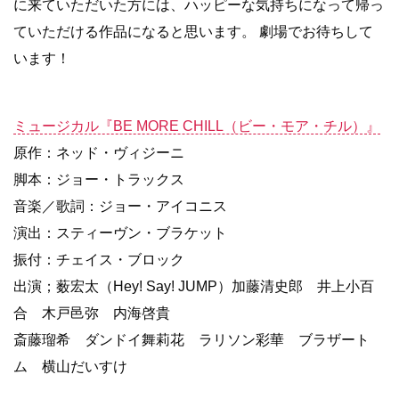
に来ていただいた方には、ハッピーな気持ちになって帰っ
ていただける作品になると思います。 劇場でお待ちして
います！
ミュージカル『BE MORE CHILL（ビー・モア・チル）』
原作：ネッド・ヴィジーニ
脚本：ジョー・トラックス
音楽／歌詞：ジョー・アイコニス
演出：スティーヴン・ブラケット
振付：チェイス・ブロック
出演；薮宏太（Hey! Say! JUMP）加藤清史郎 井上小百
合 木戸邑弥 内海啓貴
斎藤瑠希 ダンドイ舞莉花 ラリソン彩華 ブラザート
ム 横山だいすけ