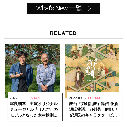
What's New 一覧
RELATED
2022.10.09
ENTAME
2022.09.17
ENTAME
屋良朝幸、主演オリジナル
舞台『刀剣乱舞』禺伝 矛盾
ミュージカル『りんご』の
源氏物語、刀剣男士6振りと
モデルとなった木村秋則氏
光源氏のキャラクタービジ
のりんご畑を訪問
ュアルとメインビジュアル
解禁