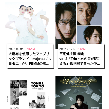
2022.09.05
ENTAME
2022.08.28
ENTAME
大麻布を使用したファブリ
三宅健主演 奏劇
ックブランド「majotae / マ
vol.2『Trio～君の音が聴こ
ヨタエ」が、FEMMの衣装
える』孤児院で育った仲間
とコラボレーション
役に大鶴佐助、藤木直人