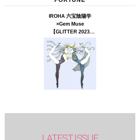
IROHA 六宝陰陽学
×Gem Muse
【GLITTER 2023
SUMMER issue】
LATEST ISSUE