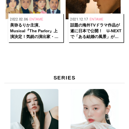
2022.02.06
ENTAME
2021.12.17
ENTAME
美弥るりか主演、
話題の海外TVドラマ作品が
Musical『The Parlor』上
遂に日本で公開！ U-NEXT
演決定！気鋭の演出家・小
で「ある結婚の風景」が見
林香が手掛けるゲームチェ
放題で独占配信スタート。
ンジャーの物語
SERIES