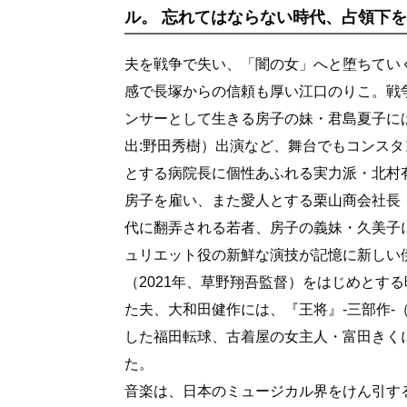
ル。 忘れてはならない時代、占領下
夫を戦争で失い、「闇の女」へと堕ちて
感で長塚からの信頼も厚い江口のりこ。戦争
ンサーとして生きる房子の妹・君島夏子には
出:野田秀樹）出演など、舞台でもコン
とする病院長に個性あふれる実力派・北村
房子を雇い、また愛人とする栗山商会社長・
代に翻弄される若者、房子の義妹・久美子には
ュリエット役の新鮮な演技が記憶に新しい
（2021年、草野翔吾監督）をはじめとす
た夫、大和田健作には、『王将』-三部作-
した福田転球、古着屋の女主人・富田きくに
た。
音楽は、日本のミュージカル界をけん引す