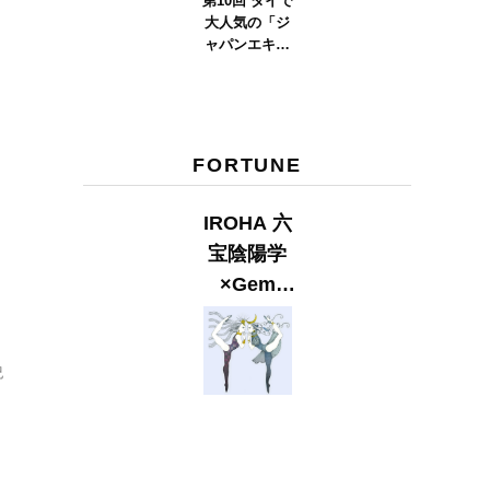
第10回 タイで
大人気の「ジ
ャパンエキス
ポタイラン
ド」とは？
Part.2
FORTUNE
IROHA 六
宝陰陽学
×Gem
Muse
【GLITTER
紀
2023
SUMMER
issue】