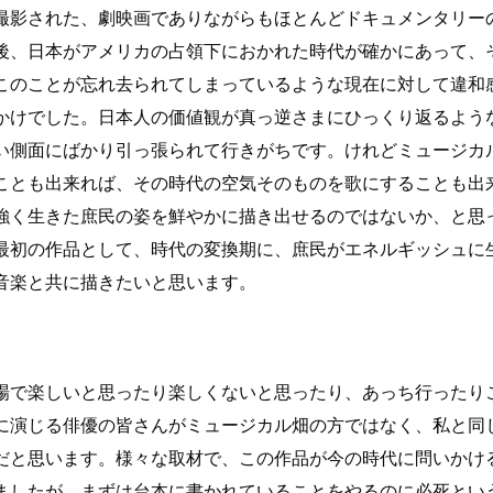
撮影された、劇映画でありながらもほとんどドキュメンタリー
後、日本がアメリカの占領下におかれた時代が確かにあって、
このことが忘れ去られてしまっているような現在に対して違和
かけでした。日本人の価値観が真っ逆さまにひっくり返るよう
い側面にばかり引っ張られて行きがちです。けれどミュージカ
ことも出来れば、その時代の空気そのものを歌にすることも出
強く生きた庶民の姿を鮮やかに描き出せるのではないか、と思
最初の作品として、時代の変換期に、庶民がエネルギッシュに
い音楽と共に描きたいと思います。
場で楽しいと思ったり楽しくないと思ったり、あっち行ったり
に演じる俳優の皆さんがミュージカル畑の方ではなく、私と同
だと思います。様々な取材で、この作品が今の時代に問いかけ
ましたが、まずは台本に書かれていることをやるのに必死とい