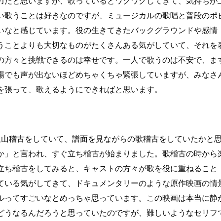
力だと思いますが、歌っているとワクワクしてきて、気持ちが
い歌うことは好きなのですが、ミュージカルの歌唱と普段のポ
いなと感じています。役の生きてきたバックグラウンドや感情
うことよりも大切なものがたくさんある気がしていて、それを
の方々と挑戦できるのは幸せです。一人で歌うのは不安で、ま
場でも声が出ないほどめちゃくちゃ緊張していますが、みなさ
を張って、歌えるようにできればと思います。
沢山稽古をしていて、譜面を見ながらの歌稽古をしていたかと
か」と言われ、すぐ立ち稽古が始まりました。歌稽古の時から
立ち稽古をしてみると、キャストの方々が歌を役に重ねること
ている気がしてきて、ドキュメンタリーのような原作映画の情
ルってすごいなとめっちゃ思っています。この映画は本当に静
どうなるんだろうと思っていたのですが、難しいようなセリフ