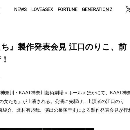
NEWS
LOVE&SEX
FORTUNE
GENERATION Z
ち』製作発表会見 江口のりこ、前
着！
ち
まで神奈川・KAAT神奈川芸術劇場＜ホール＞ほかにて、KAAT神
夜の女たち』が上演される。公演に先駆け、出演者の江口のり
東駿介、北村有起哉、演出の長塚圭史による製作発表会見が行