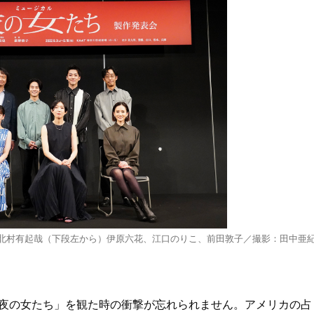
北村有起哉（下段左から）伊原六花、江口のりこ、前田敦子／撮影：田中亜
「夜の女たち」を観た時の衝撃が忘れられません。アメリカの占