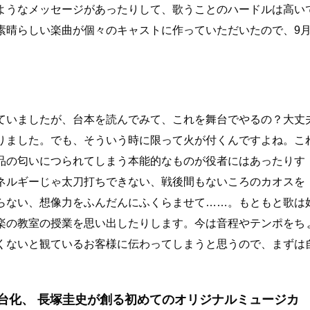
ようなメッセージがあったりして、歌うことのハードルは高い
素晴らしい楽曲が個々のキャストに作っていただいたので、9
ていましたが、台本を読んでみて、これを舞台でやるの？大丈
りました。でも、そういう時に限って火が付くんですよね。こ
品の匂いにつられてしまう本能的なものが役者にはあったりす
ネルギーじゃ太刀打ちできない、戦後間もないころのカオスを
らない、想像力をふんだんにふくらませて……。もともと歌は
楽の教室の授業を思い出したりします。今は音程やテンポをち
くないと観ているお客様に伝わってしまうと思うので、まずは
化、 長塚圭史が創る初めてのオリジナルミュージカ