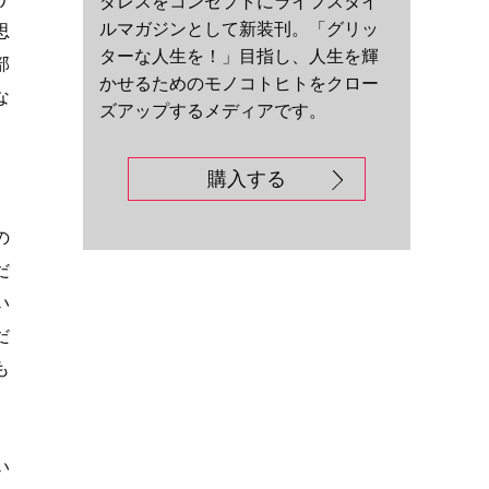
ダレスをコンセプトにライフスタイ
ルマガジンとして新装刊。「グリッ
思
ターな人生を！」目指し、人生を輝
部
かせるためのモノコトヒトをクロー
な
ズアップするメディアです。
購入する
の
だ
い
だ
も
）
い