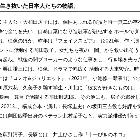
を生き抜いた日本人たちの物語。
いく主人公・大和田房子には、個性あふれる演技と唯一無二の存
で全てを失い、自暴自棄になり進駐軍が駐屯する ホールでダ
、映像のほか、昨年は『フェイクスピア』（2021年、作・演
スタントに活動する前田敦子。女たちを夜の「闇」から救い出そう
有起哉。戦後の闇ブローカーのような仕事をし、行き場を失っ
栗山謙三には、映像、ドラマで幅広く 活動する大東駿介。時
『ロミオ&ジュリエット』（2021年、小池修一郎演出）のシ
伊原六花、久美子を騙す学生・川北に「彼女が好きなものは」
る映画、舞台で活躍する前田旺志郎。 その他にも、房子の戦死
（2021年、構成台本・演出：長塚圭史）の坂田三吉役も好評を
は劇団四季出身のベテラン北村岳子など、実力派俳優が揃っ
る荻野清子。長塚とは、井上ひさし作『十一ぴきのネコ』