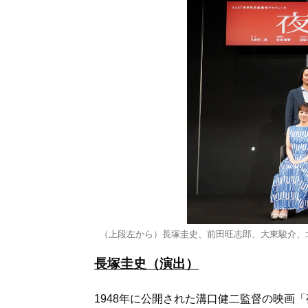
（上段左から）長塚圭史、前田旺志郎、大東駿介、
長塚圭史（演出）
1948年に公開された溝口健二監督の映画