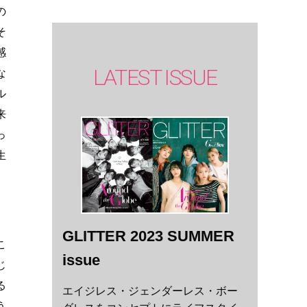
の
そ
感
LATEST ISSUE
な
ル
来
っ
生
GLITTER 2023 SUMMER
こ
issue
じ
る
エイジレス・ジェンダーレス・ボー
う