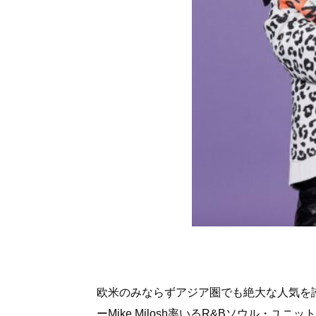
欧米のみならずアジア圏でも絶大な人気を誇
ーMike Milosh率いるR&Bソウル・