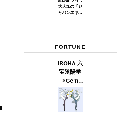
第10回 タイで
大人気の「ジ
ャパンエキス
ポタイラン
ド」とは？
Part.2
FORTUNE
IROHA 六
宝陰陽学
×Gem
Muse
【GLITTER
ン
2023
俳
SUMMER
issue】