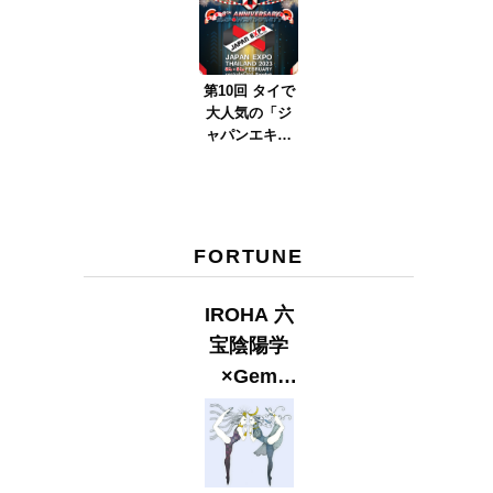
ver.2023』
第10回 タイで
大人気の「ジ
ャパンエキス
ポタイラン
ド」とは？
Part.2
FORTUNE
IROHA 六
宝陰陽学
×Gem
Muse
【GLITTER
2023