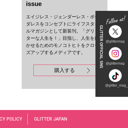
issue
エイジレス・ジェンダーレス・ボー
ダレスをコンセプトにライフスタイ
GLITTER OFFICIAL SNS
ルマガジンとして新装刊。「グリッ
ターな人生を！」目指し、人生を輝
@glittermag
かせるためのモノコトヒトをクロー
ズアップするメディアです。
@glittermag
購入する
@glitter_mag_t
CY POLICY
GLITTER JAPAN