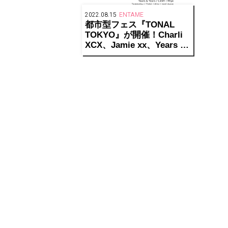
2022.08.15
ENTAME
都市型フェス『TONAL
TOKYO』が開催！Charli
XCX、Jamie xx、Years &
Years、LANY、Rhye、
Tohji、Tempalay、Kroiが
出演