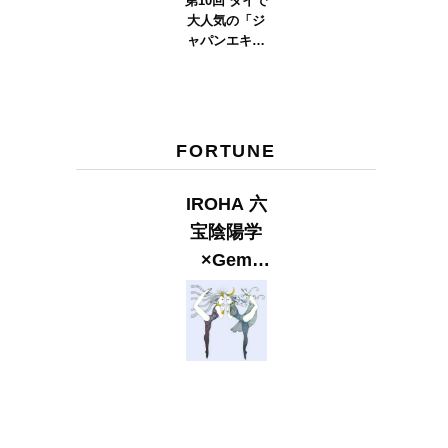
第10回 タイで
大人気の「ジ
ャパンエキス
ポタイラン
ド」とは？
Part.2
FORTUNE
IROHA 六
宝陰陽学
×Gem
Muse
【GLITTER
2023
SUMMER
issue】