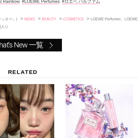
l Rainbow
#LOEWE Perfumes
#ロエベ パルファム
o
k
>
>
>
>
NEWS
BEAUTY
COSMETICS
LOEWE Perfumes、LOEWE
リッター』)
間入り
hat's New 一覧
RELATED