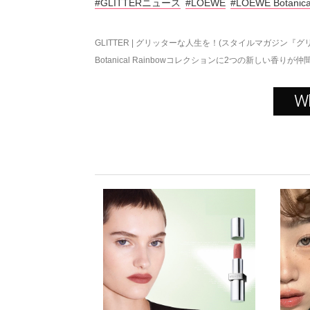
#GLITTERニュース
#LOEWE
#LOEWE Botanica
GLITTER | グリッターな人生を！(スタイルマガジン『グ
Botanical Rainbowコレクションに2つの新しい香りが仲
W