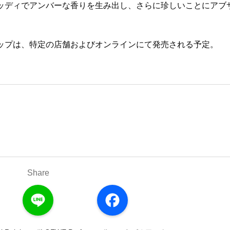
ッディでアンバーな香りを生み出し、さらに珍しいことにアブ
ドロップは、特定の店舗およびオンラインにて発売される予定。
Share
L
F
i
a
n
c
e
e
b
o