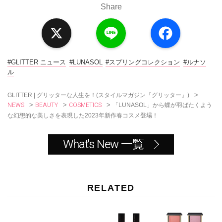
Share
X
L
F
i
a
n
c
e
e
b
o
#GLITTER ニュース
#LUNASOL
#スプリングコレクション
#ルナソ
o
ル
k
>
GLITTER | グリッターな人生を！(スタイルマガジン『グリッター』)
NEWS
BEAUTY
COSMETICS
>
>
>
「LUNASOL」から蝶が羽ばたくよう
な幻想的な美しさを表現した2023年新作春コスメ登場！
What's New 一覧
RELATED