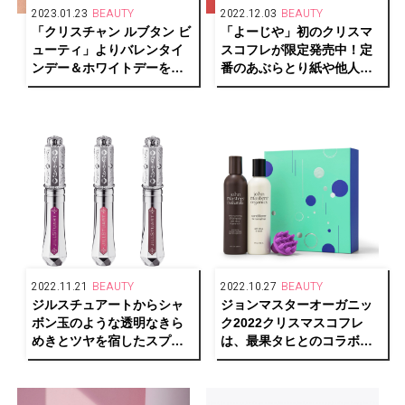
2023.01.23
BEAUTY
2022.12.03
BEAUTY
「クリスチャン ルブタン ビ
「よーじや」初のクリスマ
ューティ」よりバレンタイ
スコフレが限定発売中！定
ンデー＆ホワイトデーを彩
番のあぶらとり紙や他人気
る、おすすめのリップ&フレ
アイテムがぎっしり！
グランス
2022.11.21
BEAUTY
2022.10.27
BEAUTY
ジルスチュアートからシャ
ジョンマスターオーガニッ
ボン玉のような透明なきら
ク2022クリスマスコフレ
めきとツヤを宿したスプリ
は、最果タヒとのコラボボ
ングコレクション登場
ックスが登場