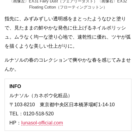
〈画像左〉EX31 Fairy Dust（フェアリーダスト）〈画像右〉EX32
Floating Cotton（フローティングコットン）
指先に、みずみずしい透明感をまとったようなひと塗り
で、見たままの鮮やかな発色に仕上げるネイルポリッシ
ュ。ムラなく均一な塗り心地で、速乾性に優れ、ツヤが弧
を描くような美しい仕上がりに。
ルナソルの春のコレクションで爽やかな春を感じてみませ
んか。
INFO
ルナソル（カネボウ化粧品）
〒103-8210 東京都中央区日本橋茅場町1-14-10
TEL：0120-518-520
HP：
lunasol-official.com