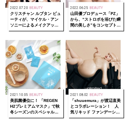
2022.07.20
BEAUTY
2022.06.25
BEAUTY
クリスチャン ルブタン ビュ
山田優プロデュース「PZ」
ーティが、マイケル・アン
から、“ストロボを浴びた瞬
ソニーによるメイクアップ
間の美しさ”をコンセプトに
ルック「ルビルックス」を
したマルチオイルセラムが
発表
発売
2021.10.05
BEAUTY
2021.08.02
BEAUTY
美肌菌優位に！ 「REGEN
「shuuemura」が渡辺直美
H2プレミアムマスク」で秋
とコラボレーション！ 人
冬シーズンのスペシャルケ
気リキッド ファンデーショ
アを。
ン「アンリミテッド ラステ
ィング フルイド」の限定ア