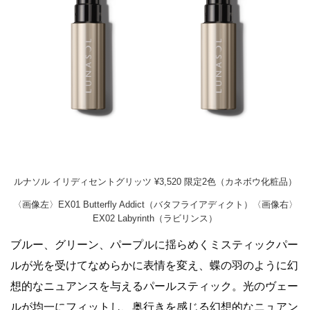
ルナソル イリディセントグリッツ ¥3,520 限定2色（カネボウ化粧品）
〈画像左〉EX01 Butterfly Addict（バタフライアディクト）〈画像右〉
EX02 Labyrinth（ラビリンス）
ブルー、グリーン、パープルに揺らめくミスティックパー
ルが光を受けてなめらかに表情を変え、蝶の羽のように幻
想的なニュアンスを与えるパールスティック。光のヴェー
ルが均一にフィットし、奥行きを感じる幻想的なニュアン