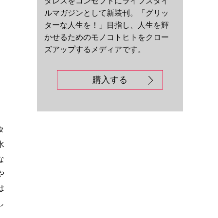
ダレスをコンセプトにライフスタイ
ルマガジンとして新装刊。「グリッ
ターな人生を！」目指し、人生を輝
かせるためのモノコトヒトをクロー
ズアップするメディアです。
購入する
タ
水
な
や
は
し