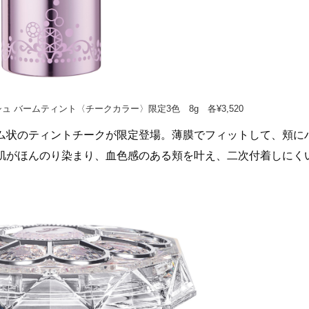
 バームティント〈チークカラー〉限定3色 8g 各¥3,520
ム状のティントチークが限定登場。薄膜でフィットして、頬に
肌がほんのり染まり、血色感のある頬を叶え、二次付着しにく