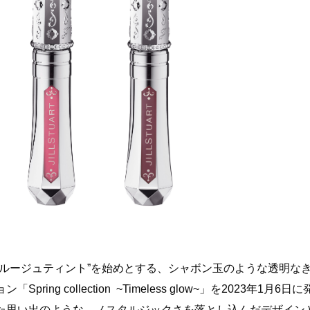
 ルージュティント”を始めとする、シャボン玉のような透明な
g collection ~Timeless glow~」を2023年1月6日に
た思い出のような、ノスタルジックさを落とし込んだデザイン