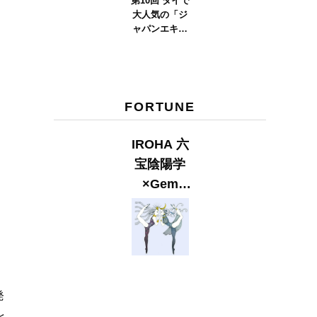
第10回 タイで
大人気の「ジ
ャパンエキス
ポタイラン
ド」とは？
Part.2
FORTUNE
IROHA 六
宝陰陽学
×Gem
Muse
【GLITTER
2023
SUMMER
き
issue】
発
と