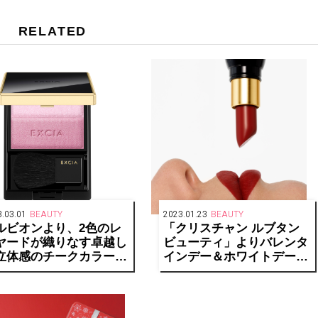
RELATED
.03.01
BEAUTY
2023.01.23
BEAUTY
ルビオンより、2色のレ
「クリスチャン ルブタン
ヤードが織りなす卓越し
ビューティ」よりバレンタ
立体感のチークカラー
インデー＆ホワイトデーを
エクシア ブラッシュ デ
彩る、おすすめのリップ&
オ」が発売
フレグランス