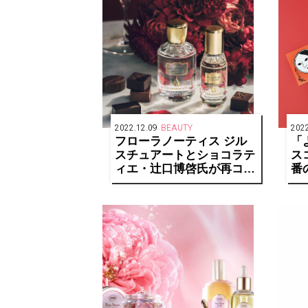
2022.12.09
BEAUTY
2022
フローラノーティス ジル
「
スチュアートとショコラテ
ス
ィエ・辻口博啓氏が再コラ
番
ボレーションし、限定デザ
ア
インで人気の香りをお届
け！