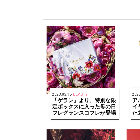
2023.03.16
BEAUTY
2023
「ゲラン」より、特別な限
ア
定ボックスに入った母の日
イ
フレグランスコフレが登場
た
「
ュ