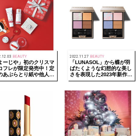
.12.03
BEAUTY
2022.11.27
BEAUTY
よーじや」初のクリスマ
「LUNASOL」から蝶が羽
コフレが限定発売中！定
ばたくような幻想的な美し
のあぶらとり紙や他人気
さを表現した2023年新作春
イテムがぎっしり！
コスメ登場！