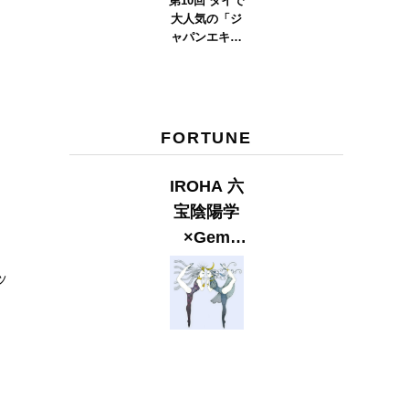
第10回 タイで
大人気の「ジ
ャパンエキス
ポタイラン
ド」とは？
Part.2
FORTUNE
IROHA 六
宝陰陽学
×Gem
Muse
ッ
【GLITTER
2023
SUMMER
issue】