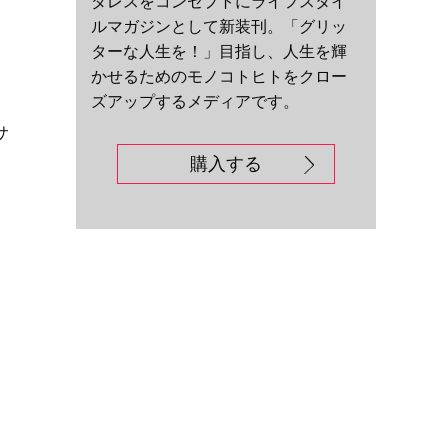
ダレスをコンセプトにライフスタイ
ルマガジンとして新装刊。「グリッ
ターな人生を！」目指し、人生を輝
かせるためのモノコトヒトをクロー
ズアップするメディアです。
、
サ
購入する