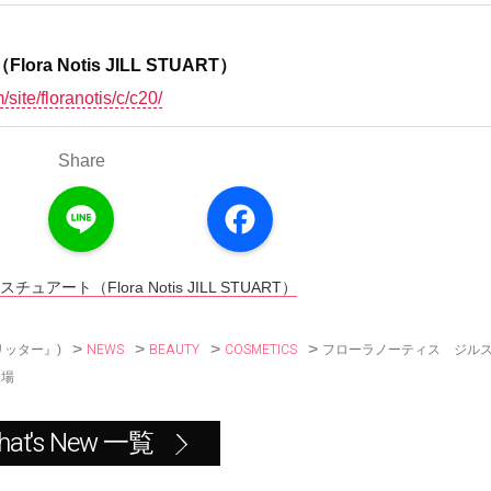
 Notis JILL STUART）
m/site/floranotis/c/c20/
Share
L
F
i
a
n
c
e
e
b
o
ート（Flora Notis JILL STUART）
o
k
>
>
>
>
NEWS
BEAUTY
COSMETICS
フローラノーティス ジル
リッター』)
登場
hat's New 一覧