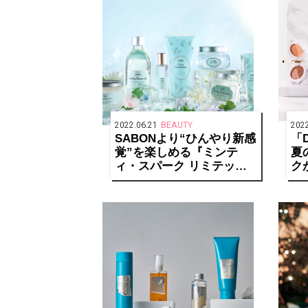
2022.06.21
BEAUTY
2022
SABONより“ひんやり新感
「D
覚”を楽しめる『ミンテ
夏
ィ・スパーク リミテッド
クが
コレクション』が新発売
作
ッ
ョ