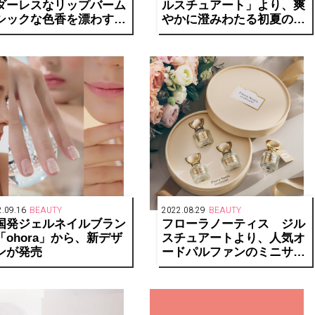
ダーレスなリップバーム
ルスチュアート」より、爽
シックな色香を漂わす新
やかに澄みわたる初夏の香
のルージュが発売
りのブルーハイドレンジア
の新作フレグランスを発売
.09.16
BEAUTY
2022.08.29
BEAUTY
国発ジェルネイルブラン
フローラノーティス ジル
「ohora」から、新デザ
スチュアートより、人気オ
ンが発売
ードパルファンのミニサイ
ズが登場