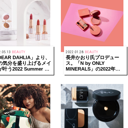
.05.13
BEAUTY
2022.01.28
BEAUTY
EAR DAHLIA」より、
長井かおり氏プロデュー
の気分を盛り上げるメイ
ス。「N by ONLY
叶う2022 Summer 新
MINERALS」の2022年ス
コレクション「ロマンチ
プリングコレクションでピ
ク ディライト コレクシ
ンクにトライ！
ン」が発売！