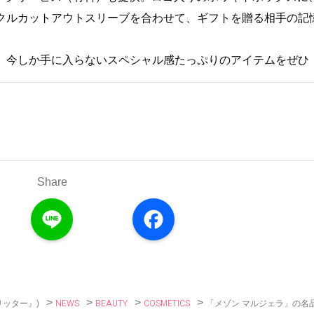
クルカットアウトスリーブを合わせて、ギフトを贈る相手の記
、今しか手に入らないスペシャル感たっぷりのアイテムをぜひ
Share
L
F
i
a
n
c
e
e
b
o
o
k
>
>
>
>
NEWS
BEAUTY
COSMETICS
「メゾン マルジェラ」の名
リッター』)