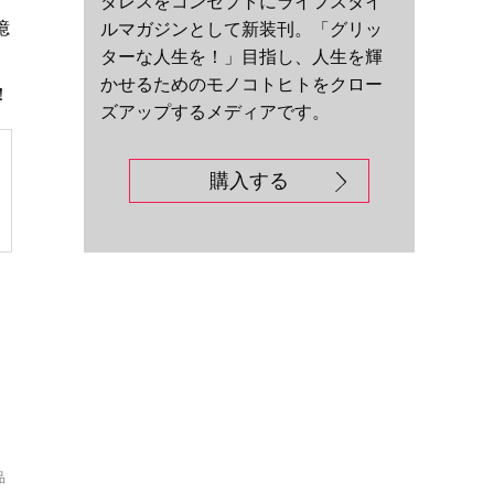
ダレスをコンセプトにライフスタイ
憶
ルマガジンとして新装刊。「グリッ
ターな人生を！」目指し、人生を輝
かせるためのモノコトヒトをクロー
！
ズアップするメディアです。
購入する
品