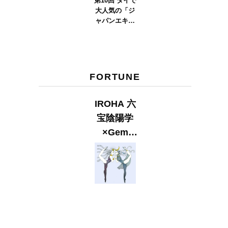
第10回 タイで
大人気の「ジ
ャパンエキス
ポタイラン
ド」とは？
Part.2
FORTUNE
IROHA 六
宝陰陽学
×Gem
Muse
【GLITTER
2023
SUMMER
issue】