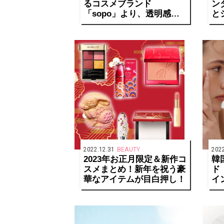
るコスメブランド
ン
「sopo」より、透明感・
と
ヌーディー・⾎⾊感を引き
作
出す新作が発売
2022.12.31
BEAUTY
2022
2023年お正月限定＆新作コ
韓
スメまとめ！新年を祝う豪
ド
華なアイテムが目白押し！
イ