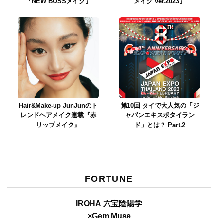
『NEW BOSSメイク』
メイク ver.2023』
Hair&Make-up JunJunのト
第10回 タイで大人気の「ジ
レンドヘアメイク連載『赤
ャパンエキスポタイラン
リップメイク』
ド」とは？ Part.2
FORTUNE
IROHA 六宝陰陽学
×Gem Muse