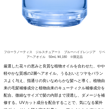
フローラノーティス ジルスチュアート ブルーハイドレンジア リペ
アヘアオイル 50mL ¥4,180 ※限定品
厳選した花々の恵みと良質な植物オイルを合わせた、やや
軽やかな質感の2層ヘアオイル。うるおいとツヤをバラン
スよく与え、指通りの良いなめらかな髪へと導く。植物由
来の毛髪補修成分と植物由来のキューティクル補修成分を
配合。微細なサイズで髪の内部まで浸透し、ダメージを補
修する。UVカット成分を配合することで、気になる紫外