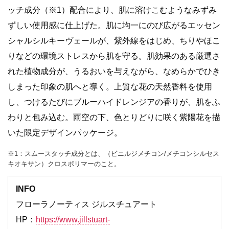
ッチ成分（※1）配合により、肌に溶けこむようなみずみ
ずしい使用感に仕上げた。肌に均一にのび広がるエッセン
シャルシルキーヴェールが、紫外線をはじめ、ちりやほこ
りなどの環境ストレスから肌を守る。肌効果のある厳選さ
れた植物成分が、うるおいを与えながら、なめらかでひき
しまった印象の肌へと導く。上質な花の天然香料を使用
し、つけるたびにブルーハイドレンジアの香りが、肌をふ
わりと包み込む。雨空の下、色とりどりに咲く紫陽花を描
いた限定デザインパッケージ。
※1：スムースタッチ成分とは、（ビニルジメチコン/メチコンシルセス
キオキサン）クロスポリマーのこと。
INFO
フローラノーティス ジルスチュアート
HP：
https://www.jillstuart-