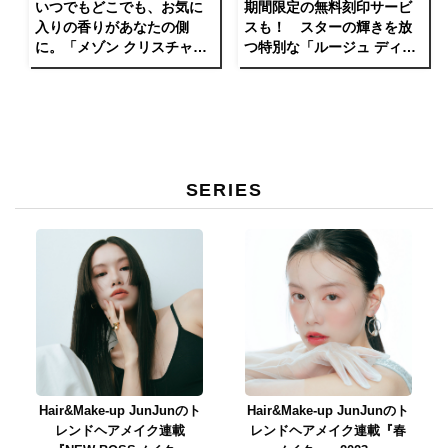
いつでもどこでも、お気に
期間限定の無料刻印サービ
入りの香りがあなたの側
スも！ スターの輝きを放
に。「メゾン クリスチャン
つ特別な「ルージュ ディオ
ディオール」からラグジュ
ール」が登場。
アリーなレザーケースが登
場。
SERIES
Hair&Make-up JunJunのト
Hair&Make-up JunJunのト
レンドヘアメイク連載
レンドヘアメイク連載『春