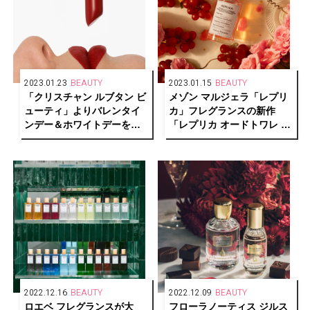
2023.01.23
BEAUTY
2023.01.15
BEAUTY
「クリスチャン ルブタン ビ
メゾン マルジェラ「レプリ
ューティ」よりバレンタイ
カ」フレグランスの新作
ンデー＆ホワイトデーを彩
「レプリカ オードトワレ オ
る、おすすめのリップ&フレ
ン ア デート」は夕暮れのエ
グランス
モーショナルな情景を彷彿
させる香り
2022.12.16
BEAUTY
2022.12.09
BEAUTY
ロエベ フレグランスが大
フローラノーティス ジルス