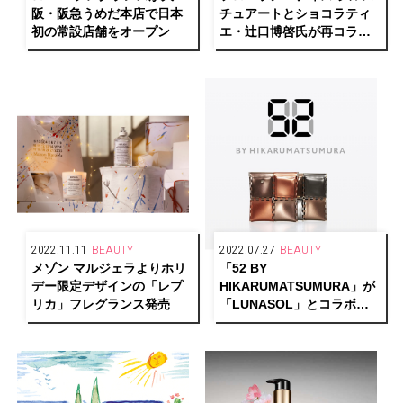
阪・阪急うめだ本店で日本
チュアートとショコラティ
初の常設店舗をオープン
エ・辻口博啓氏が再コラボ
レーションし、限定デザイ
ンで人気の香りをお届け！
2022.11.11
BEAUTY
2022.07.27
BEAUTY
メゾン マルジェラよりホリ
「52 BY
デー限定デザインの「レプ
HIKARUMATSUMURA」が
リカ」フレグランス発売
「LUNASOL」とコラボレ
ーション。マルチポーチを
50名様にプレゼント