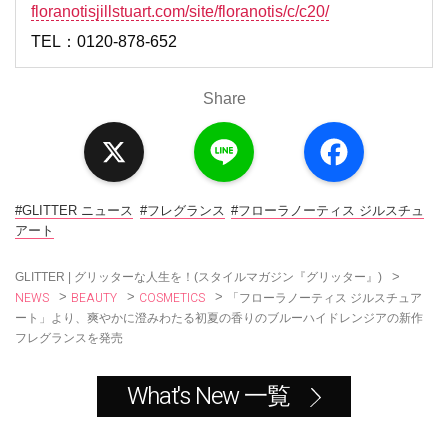
floranotisjillstuart.com/site/floranotis/c/c20/
TEL：0120-878-652
Share
X
L
F
i
a
n
c
e
e
b
o
#GLITTER ニュース
#フレグランス
#フローラノーティス ジルスチュ
o
アート
k
>
GLITTER | グリッターな人生を！(スタイルマガジン『グリッター』)
NEWS
BEAUTY
COSMETICS
>
>
>
「フローラノーティス ジルスチュア
ート」より、爽やかに澄みわたる初夏の香りのブルーハイドレンジアの新作
フレグランスを発売
What's New 一覧