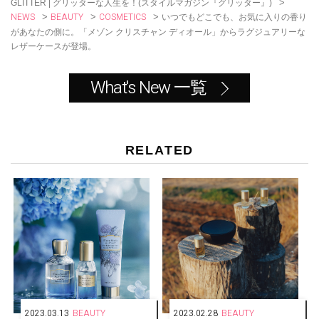
>
GLITTER | グリッターな人生を！(スタイルマガジン『グリッター』)
NEWS
BEAUTY
COSMETICS
>
>
>
いつでもどこでも、お気に入りの香り
があなたの側に。「メゾン クリスチャン ディオール」からラグジュアリーな
レザーケースが登場。
What's New 一覧
RELATED
2023.03.13
BEAUTY
2023.02.28
BEAUTY