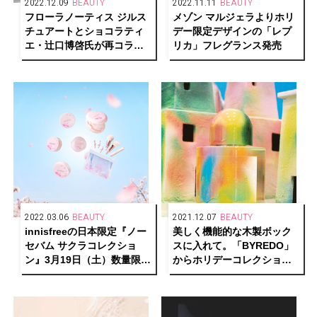
2022.12.09
BEAUTY
2022.11.11
BEAUTY
フローラノーティス ジルス
メゾン マルジェラよりホリ
チュアートとショコラティ
デー限定デザインの「レプ
エ・辻口博啓氏が再コラボ
リカ」フレグランス発売
レーションし、限定デザイ
ンで人気の香りをお届け！
2022.03.06
BEAUTY
2021.12.07
BEAUTY
innisfreeの日本限定『ノー
美しく機能的な木製ボック
セバム サクラコレクショ
スに入れて。「BYREDO」
ン』3月19日（土）数量限定
からホリデーコレクション
発売！
が登場。