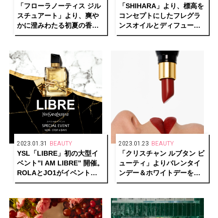
「フローラノーティス ジル
「SHIHARA」より、標高を
スチュアート」より、爽や
コンセプトにしたフレグラ
かに澄みわたる初夏の香り
ンスオイルとディフューザ
のブルーハイドレンジアの
ーが発売中
新作フレグランスを発売
2023.01.31
BEAUTY
2023.01.23
BEAUTY
YSL「LIBRE」初の大型イ
「クリスチャン ルブタン ビ
ベント”I AM LIBRE” 開催。
ューティ」よりバレンタイ
ROLAとJO1がイベントナ
ンデー＆ホワイトデーを彩
ビゲーターに決定！
る、おすすめのリップ&フレ
グランス