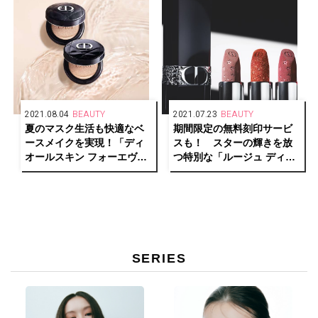
2021.08.04
BEAUTY
2021.07.23
BEAUTY
夏のマスク生活も快適なベ
期間限定の無料刻印サービ
ースメイクを実現！「ディ
スも！ スターの輝きを放
オールスキン フォーエヴァ
つ特別な「ルージュ ディオ
ー」で24時間美しいツヤ肌
ール」が登場。
に。
SERIES