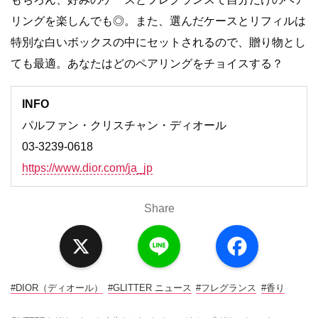
リングを楽しんでも◎。また、選んだケースとリフィルは
特別な白いボックスの中にセットされるので、贈り物とし
ても最適。あなたはどのペアリングをチョイスする？
INFO
パルファン・クリスチャン・ディオール
03-3239-0618
https://www.dior.com/ja_jp
Share
X
L
F
i
a
n
c
e
e
b
o
#DIOR（ディオール）
#GLITTER ニュース
#フレグランス
#香り
o
k