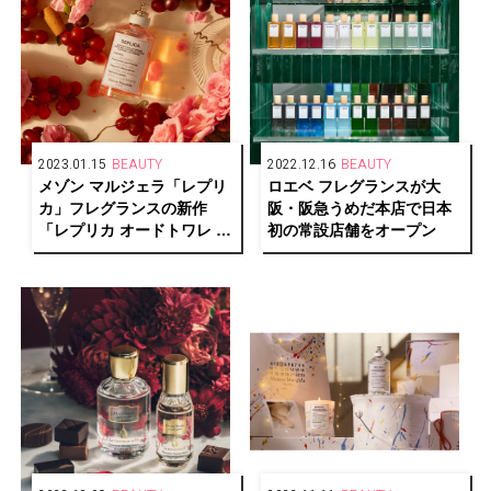
2023.01.15
BEAUTY
2022.12.16
BEAUTY
メゾン マルジェラ「レプリ
ロエベ フレグランスが大
カ」フレグランスの新作
阪・阪急うめだ本店で日本
「レプリカ オードトワレ オ
初の常設店舗をオープン
ン ア デート」は夕暮れのエ
モーショナルな情景を彷彿
させる香り