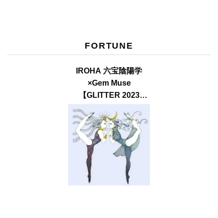
FORTUNE
IROHA 六宝陰陽学
×Gem Muse
【GLITTER 2023
SUMMER issue】