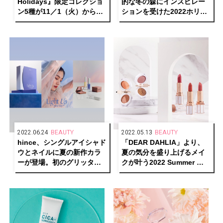
Holidays』限定コレクショ
的な冬の森にインスピレー
ン5種が11／1（火）から数
ションを受けた2022ホリデ
量限定発売
ー限定コレクションが登場
2022.06.24
BEAUTY
2022.05.13
BEAUTY
hince、シングルアイシャド
「DEAR DAHLIA」より、
ウとネイルに夏の新作カラ
夏の気分を盛り上げるメイ
ーが登場。初のグリッター
クが叶う2022 Summer 新
タイプも
作コレクション「ロマンチ
ック ディライト コレクショ
ン」が発売！