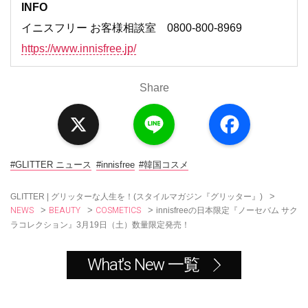
INFO
イニスフリー お客様相談室 0800-800-8969
https://www.innisfree.jp/
Share
X
L
F
i
a
n
c
e
e
b
o
#GLITTER ニュース
#innisfree
#韓国コスメ
o
k
>
GLITTER | グリッターな人生を！(スタイルマガジン『グリッター』)
NEWS
BEAUTY
COSMETICS
>
>
>
innisfreeの日本限定『ノーセバム サク
ラコレクション』3月19日（土）数量限定発売！
What's New 一覧