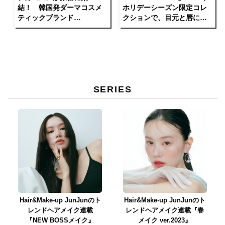
結！ 韓国発ダーマコスメ
ホリデーシーズン限定コレ
ティックブランド
クションで、目元と唇に多
「Dr.Jart+」が日本初のポッ
彩な輝きを。
プアップストアをオープ
ン。
SERIES
Hair&Make-up JunJunのト
Hair&Make-up JunJunのト
レンドヘアメイク連載
レンドヘアメイク連載『春
『NEW BOSSメイク』
メイク ver.2023』