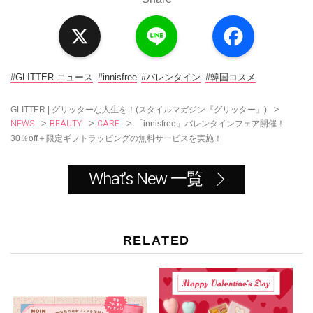
X
L
F
i
a
n
c
e
e
b
o
#GLITTER ニュース
#innisfree
#バレンタイン
#韓国コスメ
o
k
>
GLITTER | グリッターな人生を！(スタイルマガジン『グリッター』)
NEWS
BEAUTY
CARE
>
>
>
「innisfree」バレンタインフェア開催！
30％off＋限定ギフトラッピングの無料サービスを実施！
What's New 一覧
RELATED