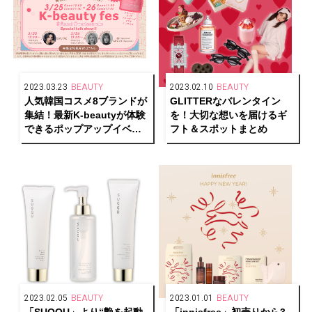
2023.03.23
BEAUTY
2023.02.10
BEAUTY
人気韓国コスメ8ブランドが
GLITTERなバレンタイン
集結！最新K-beautyが体験
を！大切な想いを届けるギ
できるポップアップイベン
フト＆スポットまとめ
トを表参道で開催
2023.02.05
BEAUTY
2023.01.01
BEAUTY
「SUQQU」より“艶を起動
「innisfree」初売りから3