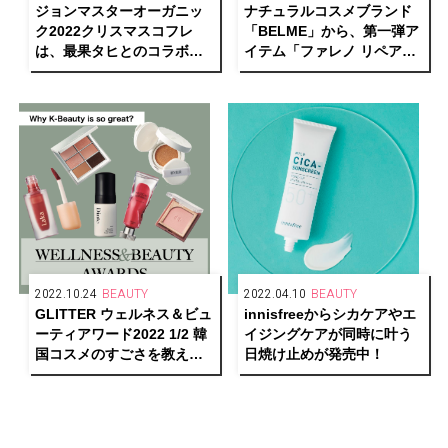
ジョンマスターオーガニッ
ナチュラルコスメブランド
ク2022クリスマスコフレ
「BELME」から、第一弾ア
は、最果タヒとのコラボボ
イテム「ファレノ リペアク
ックスが登場
リーム」が登場
2022.10.24
BEAUTY
2022.04.10
BEAUTY
GLITTER ウェルネス＆ビュ
innisfreeからシカケアやエ
ーティアワード2022 1/2 韓
イジングケアが同時に叶う
国コスメのすごさを教え
日焼け止めが発売中！
て！〜Why K-Beauty is so
great〜