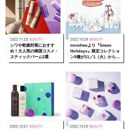
2022.11.23
BEAUTY
2022.10.29
BEAUTY
シワや乾燥対策におすす
innisfreeより『Green
め！大人気の韓国コスメ・
Holidays』限定コレクショ
スティックバーム3選
ン5種が11／1（火）から数
量限定発売
2022.10.27
BEAUTY
2022.10.25
BEAUTY