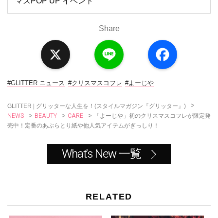
マスPOP UP イベント
Share
X
L
F
i
a
n
c
e
e
b
o
#GLITTER ニュース
#クリスマスコフレ
#よーじや
o
k
>
GLITTER | グリッターな人生を！(スタイルマガジン『グリッター』)
NEWS
BEAUTY
CARE
>
>
>
「よーじや」初のクリスマスコフレが限定発
売中！定番のあぶらとり紙や他人気アイテムがぎっしり！
What's New 一覧
RELATED