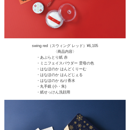
swing red（スウィング レッド）¥6,105
〈商品内容〉
・あぶらとり紙 赤
・ミニフェイスパウダー 雲母の色
・はなほのか はんどくりーむ
・はなほのか はんどじぇる
・はなほのか ねり香水
・丸手鏡 (小・朱)
・紙せっけん洗顔用