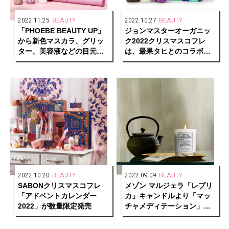
2022.11.25
BEAUTY
2022.10.27
BEAUTY
「PHOEBE BEAUTY UP」
ジョンマスターオーガニッ
から新色マスカラ、グリッ
ク2022クリスマスコフレ
ター、美容液などの目元ケ
は、最果タヒとのコラボボ
ア＆コスメが同時発売
ックスが登場
2022.10.20
BEAUTY
2022.09.09
BEAUTY
SABONクリスマスコフレ
メゾン マルジェラ「レプリ
「アドベントカレンダー
カ」キャンドルより「マッ
2022」が数量限定発売
チャメディテーション」
「セーリング デイ」が登場