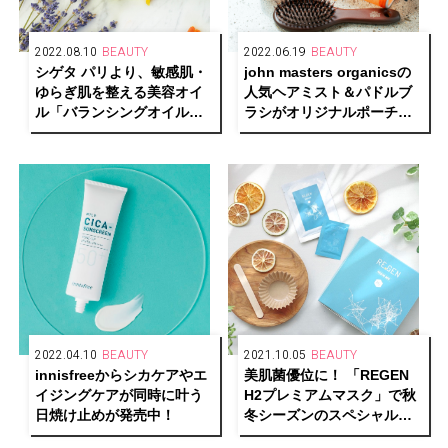
2022.08.10
BEAUTY
2022.06.19
BEAUTY
シゲタ パリより、敏感肌・
john masters organicsの
ゆらぎ肌を整える美容オイ
人気ヘアミスト＆パドルブ
ル「バランシングオイルセ
ラシがオリジナルポーチの
ラム」が発売
キットで7/7限定発売！
2022.04.10
BEAUTY
2021.10.05
BEAUTY
innisfreeからシカケアやエ
美肌菌優位に！ 「REGEN
イジングケアが同時に叶う
H2プレミアムマスク」で秋
日焼け止めが発売中！
冬シーズンのスペシャルケ
アを。