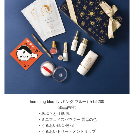
humming blue（ハミング ブルー）¥13,200
〈商品内容〉
・あぶらとり紙 赤
・ミニフェイスパウダー 雲母の色
・うるおい紙 1 包×2
・うるおいトリートメントリップ