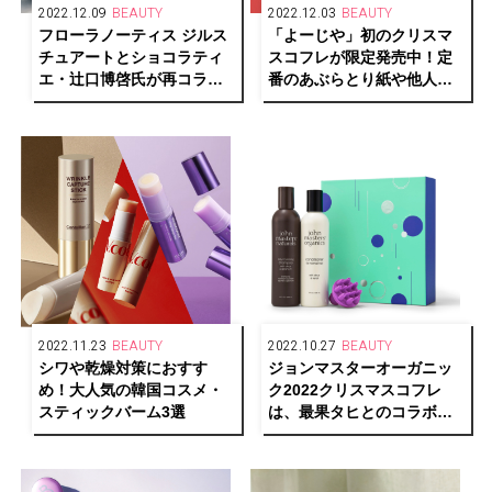
2022.12.09
BEAUTY
2022.12.03
BEAUTY
フローラノーティス ジルス
「よーじや」初のクリスマ
チュアートとショコラティ
スコフレが限定発売中！定
エ・辻口博啓氏が再コラボ
番のあぶらとり紙や他人気
レーションし、限定デザイ
アイテムがぎっしり！
ンで人気の香りをお届け！
2022.11.23
BEAUTY
2022.10.27
BEAUTY
シワや乾燥対策におすす
ジョンマスターオーガニッ
め！大人気の韓国コスメ・
ク2022クリスマスコフレ
スティックバーム3選
は、最果タヒとのコラボボ
ックスが登場