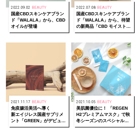
2022.09.02
BEAUTY
2022.07.08
BEAUTY
国産CBDスキンケアブラン
国産CBDスキンケアブラン
ド「WALALA」から、CBD
ド「WALALA」から、待望
オイルが登場
の新商品「CBD モイストリ
ペア ローション」が登場
2021.11.17
BEAUTY
2021.10.05
BEAUTY
免疫腸活美活へ導く
美肌菌優位に！ 「REGEN
新エイジレス国産サプリメ
H2プレミアムマスク」で秋
ント「GREEN」がデビュ
冬シーズンのスペシャルケ
ー。
アを。
次世代成分 NMN も 99.9%
配合！