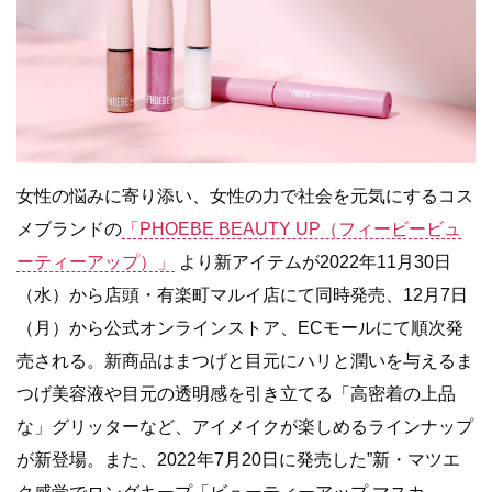
⼥性の悩みに寄り添い、⼥性の⼒で社会を元気にするコス
メブランドの
「PHOEBE BEAUTY UP（フィービービュ
ーティーアップ）」
より新アイテムが2022年11⽉30⽇
（⽔）から店頭・有楽町マルイ店にて同時発売、12⽉7⽇
（⽉）から公式オンラインストア、ECモールにて順次発
売される。新商品はまつげと⽬元にハリと潤いを与えるま
つげ美容液や⽬元の透明感を引き⽴てる「⾼密着の上品
な」グリッターなど、アイメイクが楽しめるラインナップ
が新登場。また、2022年7⽉20⽇に発売した”新・マツエ