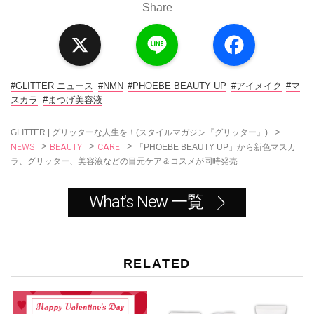
Share
X
L
F
i
a
n
c
e
e
b
o
#GLITTER ニュース
#NMN
#PHOEBE BEAUTY UP
#アイメイク
#マ
o
スカラ
#まつげ美容液
k
>
GLITTER | グリッターな人生を！(スタイルマガジン『グリッター』)
NEWS
BEAUTY
CARE
>
>
>
「PHOEBE BEAUTY UP」から新色マスカ
ラ、グリッター、美容液などの目元ケア＆コスメが同時発売
What's New 一覧
RELATED