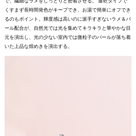
で、繊細なラメをしっとりと密着させる。 速乾タイプで
くすまず⻑時間発⾊がキープでき、お湯で簡単にオフでき
るのもポイント。輝度感は高いのに派⼿すぎないラメ＆パ
ール配合が、⾃然光では光を集めてキラキラと華やかな⽬
元を演出し、光の少ない室内では微粒⼦のパールが落ち着
いた上品な煌めきを演出する。