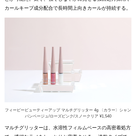
カールキープ成分配合で⻑時間上向きカールが持続する。
フィービービューティーアップ マルチグリッター 4g 〈カラー〉シャン
パンベージュ/ローズピンク/スノークリア ¥1,540
マルチグリッターは、⽔溶性フィルムベースの⾼密着処⽅