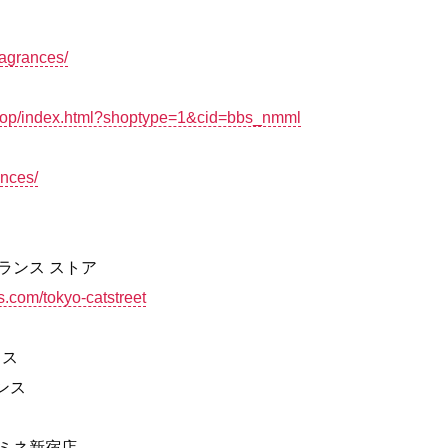
agrances/
/shop/index.html?shoptype=1&cid=bbs_nmml
ances/
ランス ストア
.com/tokyo-catstreet
クス
ンス
s ルミネ新宿店