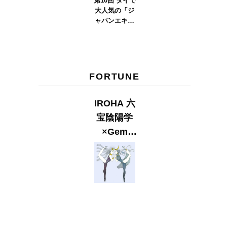
第10回 タイで
大人気の「ジ
ャパンエキス
ポタイラン
ド」とは？
Part.2
FORTUNE
IROHA 六
宝陰陽学
×Gem
Muse
【GLITTER
2023
SUMMER
issue】