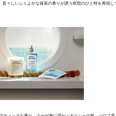
。若々しいふくよかな抹茶の香りが誘う瞑想のひと時を再現し
クアティックな香り。エーゲ海に浮かぶギリシャの島、パロス島