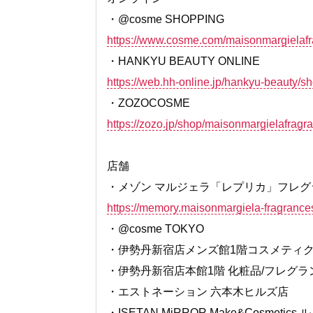
・@cosme SHOPPING
https://www.cosme.com/maisonmargielafr
・HANKYU BEAUTY ONLINE
https://web.hh-online.jp/hankyu-beauty
・ZOZOCOSME
https://zozo.jp/shop/maisonmargielafragr
店舗
・メゾン マルジェラ「レプリカ」フレグ
https://memory.maisonmargiela-fragrances
・@cosme TOKYO
・伊勢丹新宿店メンズ館1階コスメティ
・伊勢丹新宿店本館1階 化粧品/フレグラ
・エストネーション 六本木ヒルズ店
・ISETAN MiRROR Make&Cosmetic