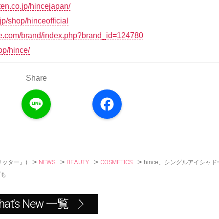
ten.co.jp/hincejapan/
p/shop/hinceofficial
e.com/brand/index.php?brand_id=124780
op/hince/
Share
L
F
i
a
n
c
e
e
b
o
o
k
>
>
>
>
NEWS
BEAUTY
COSMETICS
hince、シングルアイシャド
リッター』)
プも
hat's New 一覧