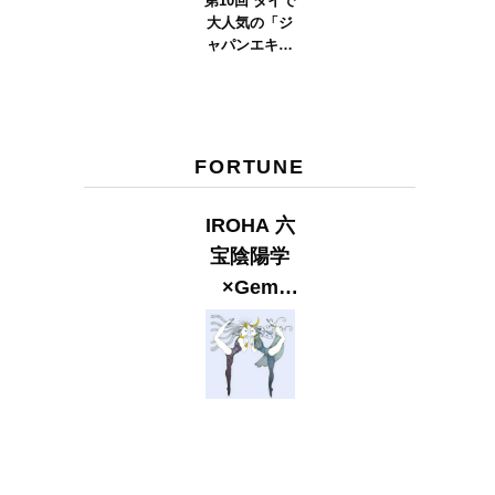
第10回 タイで
大人気の「ジ
ャパンエキス
ポタイラン
ド」とは？
Part.2
FORTUNE
IROHA 六
宝陰陽学
×Gem
Muse
【GLITTER
2023
SUMMER
issue】