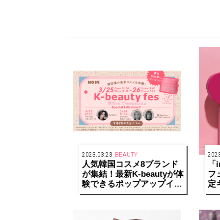
2023.03.23
BEAUTY
2023
人気韓国コスメ8ブランド
「i
が集結！最新K-beautyが体
フ
験できるポップアップイベ
定
ントを表参道で開催
サ