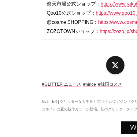
楽天市場公式ショップ：
https://www.raku
Qoo10公式ショップ：
https://www.qoo10.j
@cosme SHOPPING：
https://www.cosm
ZOZOTOWNショップ：
https://zozo.jp/sh
X
#GLITTER ニュース
#hince
#韓国コスメ
GLITTER | グリッターな人生を！(スタイルマガジン『グ
とネイルに夏の新作カラーが登場。初のグリッタータイ
W