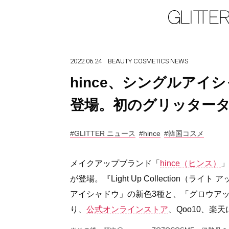
2022.06.24
BEAUTY
COSMETICS
NEWS
hince、シングルア
登場。初のグリッター
#GLITTER ニュース
#hince
#韓国コスメ
メイクアップブランド「
hince
（ヒンス）
」
が登場。『Light Up Collection
アイシャドウ」の新色3種と、「グロウアップネ
り、
公式オンラインストア
、Qoo10、楽