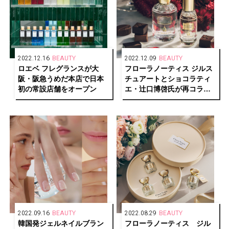
2022.12.16
BEAUTY
2022.12.09
BEAUTY
ロエベ フレグランスが大
フローラノーティス ジルス
阪・阪急うめだ本店で日本
チュアートとショコラティ
初の常設店舗をオープン
エ・辻口博啓氏が再コラボ
レーションし、限定デザイ
ンで人気の香りをお届け！
2022.09.16
BEAUTY
2022.08.29
BEAUTY
韓国発ジェルネイルブラン
フローラノーティス ジル