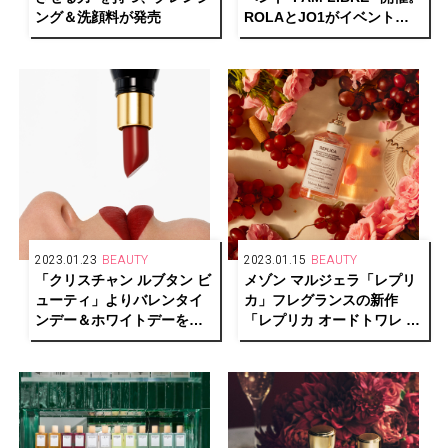
ング＆洗顔料が発売
ROLAとJO1がイベントナ
ビゲーターに決定！
2023.01.23
BEAUTY
2023.01.15
BEAUTY
「クリスチャン ルブタン ビ
メゾン マルジェラ「レプリ
ューティ」よりバレンタイ
カ」フレグランスの新作
ンデー＆ホワイトデーを彩
「レプリカ オードトワレ オ
る、おすすめのリップ&フレ
ン ア デート」は夕暮れのエ
グランス
モーショナルな情景を彷彿
させる香り