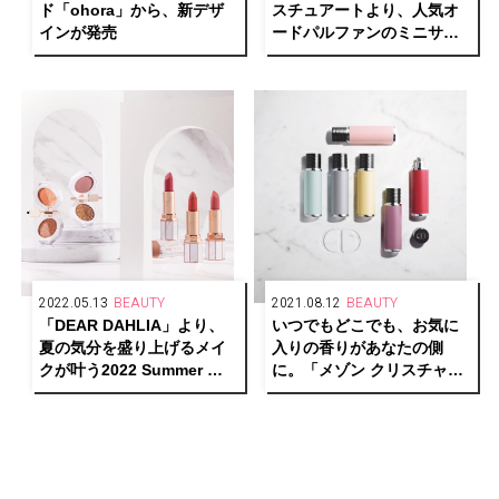
ド「ohora」から、新デザ
スチュアートより、人気オ
インが発売
ードパルファンのミニサイ
ズが登場
2022.05.13
BEAUTY
2021.08.12
BEAUTY
「DEAR DAHLIA」より、
いつでもどこでも、お気に
夏の気分を盛り上げるメイ
入りの香りがあなたの側
クが叶う2022 Summer 新
に。「メゾン クリスチャン
作コレクション「ロマンチ
ディオール」からラグジュ
ック ディライト コレクショ
アリーなレザーケースが登
ン」が発売！
場。