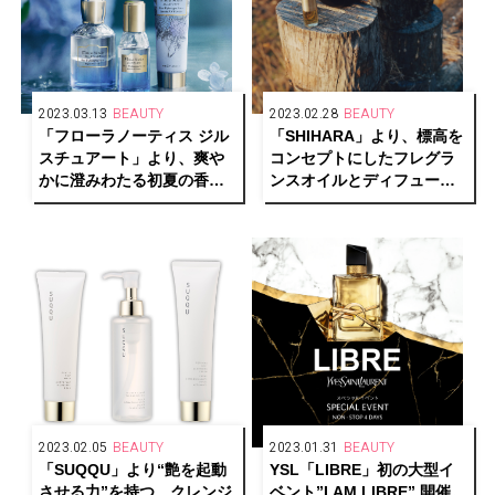
2023.03.13
BEAUTY
2023.02.28
BEAUTY
「フローラノーティス ジル
「SHIHARA」より、標高を
スチュアート」より、爽や
コンセプトにしたフレグラ
かに澄みわたる初夏の香り
ンスオイルとディフューザ
のブルーハイドレンジアの
ーが発売中
新作フレグランスを発売
2023.02.05
BEAUTY
2023.01.31
BEAUTY
「SUQQU」より“艶を起動
YSL「LIBRE」初の大型イ
させる力”を持つ、クレンジ
ベント”I AM LIBRE” 開催。