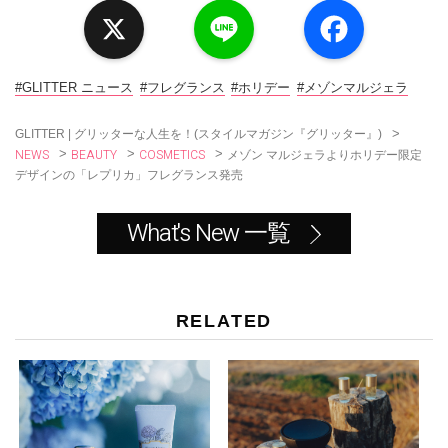
X
L
F
i
a
n
c
e
e
b
o
#GLITTER ニュース
#フレグランス
#ホリデー
#メゾンマルジェラ
o
k
>
GLITTER | グリッターな人生を！(スタイルマガジン『グリッター』)
NEWS
BEAUTY
COSMETICS
>
>
>
メゾン マルジェラよりホリデー限定
デザインの「レプリカ」フレグランス発売
What's New 一覧
RELATED