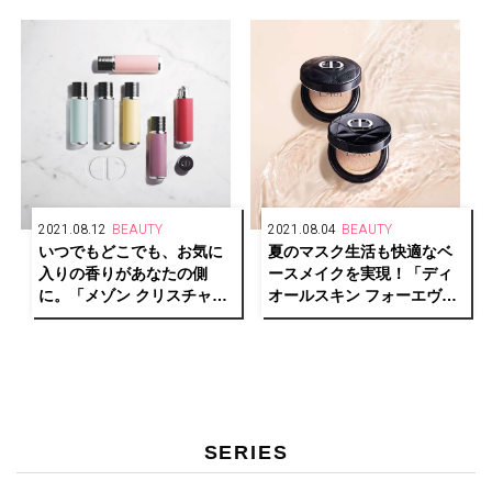
BEAUTY」の「ザ・オンリ
ーワン ラスティングマット
カラー リップスティッ
ク」。
2021.08.12
BEAUTY
2021.08.04
BEAUTY
いつでもどこでも、お気に
夏のマスク生活も快適なベ
入りの香りがあなたの側
ースメイクを実現！「ディ
に。「メゾン クリスチャン
オールスキン フォーエヴァ
ディオール」からラグジュ
ー」で24時間美しいツヤ肌
アリーなレザーケースが登
に。
場。
SERIES