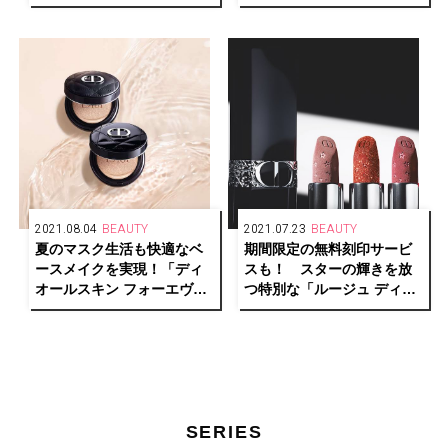
アを。
物語の幕を開ける。
2021.08.04
BEAUTY
2021.07.23
BEAUTY
夏のマスク生活も快適なベ
期間限定の無料刻印サービ
ースメイクを実現！「ディ
スも！ スターの輝きを放
オールスキン フォーエヴァ
つ特別な「ルージュ ディオ
ー」で24時間美しいツヤ肌
ール」が登場。
に。
SERIES