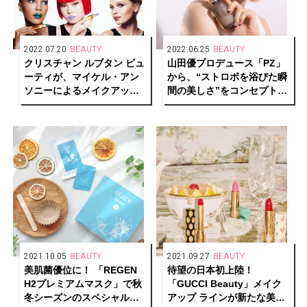
2022.07.20
BEAUTY
2022.06.25
BEAUTY
クリスチャン ルブタン ビュ
山田優プロデュース「PZ」
ーティが、マイケル・アン
から、“ストロボを浴びた瞬
ソニーによるメイクアップ
間の美しさ”をコンセプトに
ルック「ルビルックス」を
したマルチオイルセラムが
発表
発売
2021.10.05
BEAUTY
2021.09.27
BEAUTY
美肌菌優位に！ 「REGEN
待望の日本初上陸！
H2プレミアムマスク」で秋
「GUCCI Beauty」メイク
冬シーズンのスペシャルケ
アップ ラインが新たな美の