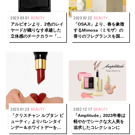
2023.03.01
BEAUTY
2023.02.22
BEAUTY
アルビオンより、2色のレイ
「OSAJI」より、春を象徴
ヤードが織りなす卓越した
するMimosa〈ミモザ〉の
立体感のチークカラー「エ
香りのフレグランスを国際
クシア ブラッシュ デュオ」
女性デーに発売
が発売
2023.01.23
BEAUTY
2022.12.17
BEAUTY
「クリスチャン ルブタン ビ
「Amplitude」2023年春は
ューティ」よりバレンタイ
軽やかでシークな大人美を
ンデー＆ホワイトデーを彩
追求したコレクションに
る、おすすめのリップ&フレ