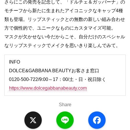
さらにこの発売を記念して、「ドルチェ＆ガッバーナ」の
モチーフから新たに生まれたアイコニックなキャップ4種
類も登場。リップスティックとの無数の新しい組み合わせ
方で個性的で、ユニークなものにカスタマイズ可能。
マスクが欠かせない今だからこそ、自分だけのスペシャル
なリップスティックでメイクを思いきり楽しんでみて。
INFO
DOLCE&GABBANA BEAUTYお客さま窓口
0120-500-722/9:00～17：00/土・日・祝日除く
https://www.dolcegabbanabeauty.com
Share
X
L
F
i
a
n
c
e
e