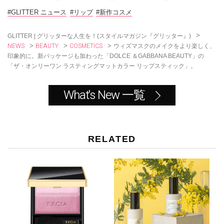
b
o
#GLITTER ニュース
#リップ
#新作コスメ
o
k
>
GLITTER | グリッターな人生を！(スタイルマガジン『グリッター』)
NEWS
BEAUTY
COSMETICS
>
>
>
ウィズマスクのメイクをより楽しく、
印象的に。新パッケージも加わった「DOLCE ＆GABBANA BEAUTY」の
「ザ・オンリーワン ラスティングマットカラー リップスティック」。
What's New 一覧
RELATED