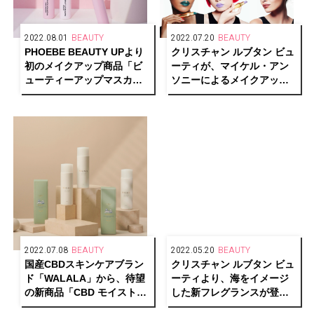
2022.08.01
BEAUTY
2022.07.20
BEAUTY
PHOEBE BEAUTY UPより
クリスチャン ルブタン ビュ
初のメイクアップ商品「ビ
ーティが、マイケル・アン
ューティーアップマスカ
ソニーによるメイクアップ
ラ」が新発売
ルック「ルビルックス」を
発表
2022.07.08
BEAUTY
2022.05.20
BEAUTY
国産CBDスキンケアブラン
クリスチャン ルブタン ビュ
ド「WALALA」から、待望
ーティより、海をイメージ
の新商品「CBD モイストリ
した新フレグランスが登
ペア ローション」が登場
場！「ルビマール オードゥ