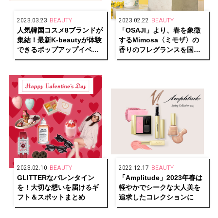
2023.03.23
BEAUTY
2023.02.22
BEAUTY
人気韓国コスメ8ブランドが
「OSAJI」より、春を象徴
集結！最新K-beautyが体験
するMimosa〈ミモザ〉の
できるポップアップイベン
香りのフレグランスを国際
トを表参道で開催
女性デーに発売
2023.02.10
BEAUTY
2022.12.17
BEAUTY
GLITTERなバレンタイン
「Amplitude」2023年春は
を！大切な想いを届けるギ
軽やかでシークな大人美を
フト＆スポットまとめ
追求したコレクションに