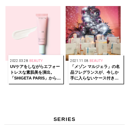
パルファン」6/15（水）発
売
2022.03.28
BEAUTY
2021.11.08
BEAUTY
UVケアをしながらエフォー
「メゾン マルジェラ」の名
トレスな素肌美を演出。
品フレグランスが、今しか
「SHIGETA PARIS」から多
手に入らないケース付きで
機能化粧下地が新登場！
登場！ 表参道ヒルズでは
特別なラッピングサービス
も。
SERIES