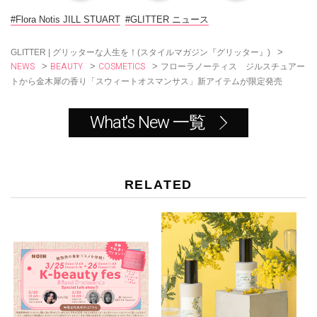
b
o
#Flora Notis JILL STUART
#GLITTER ニュース
o
k
>
GLITTER | グリッターな人生を！(スタイルマガジン『グリッター』)
NEWS
BEAUTY
COSMETICS
>
>
>
フローラノーティス ジルスチュアー
トから金木犀の香り「スウィートオスマンサス」新アイテムが限定発売
What's New 一覧
RELATED