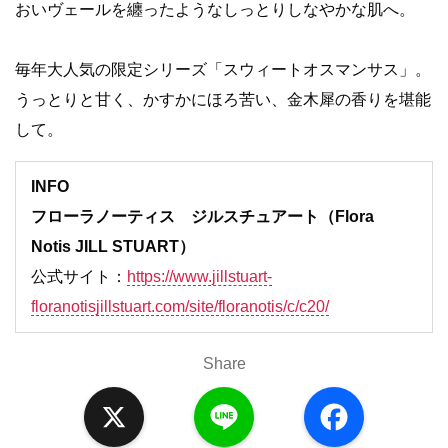
おいヴェールを纏ったようなしっとりしなやかな肌へ。
毎年大人気の限定シリーズ「スウィートオスマンサス」。
うっとりと甘く、かすかにほろ苦い、金木犀の香りを堪能
して。
INFO
フローラノーティス ジルスチュアート（Flora
Notis JILL STUART）
公式サイト：
https://www.jillstuart-
floranotisjillstuart.com/site/floranotis/c/c20/
Share
X
L
F
i
a
n
c
e
e