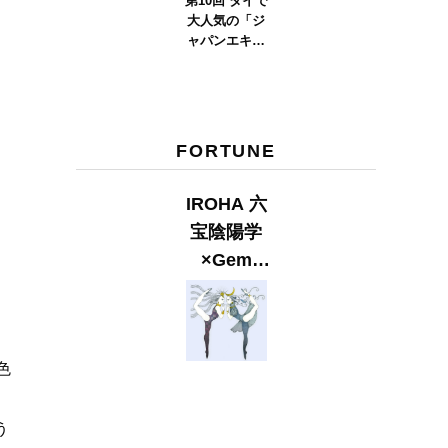
第10回 タイで
大人気の「ジ
ャパンエキス
ポタイラン
ド」とは？
Part.2
FORTUNE
IROHA 六
宝陰陽学
×Gem
Muse
【GLITTER
2023
色
SUMMER
issue】
う