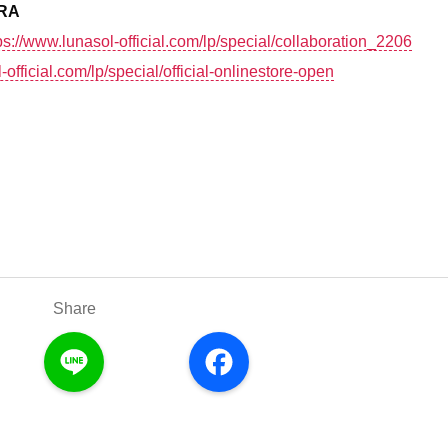
RA
ps://www.lunasol-official.com/lp/special/collaboration_2206
-official.com/lp/special/official-onlinestore-open
Share
L
F
i
a
n
c
e
e
b
o
o