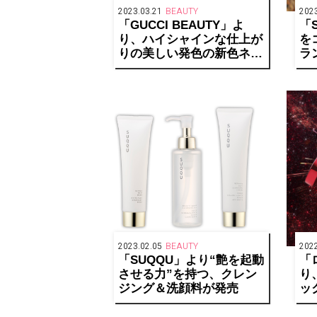
2023.03.21
BEAUTY
2023
「GUCCI BEAUTY」よ
「
り、ハイシャインな仕上が
を
りの美しい発色の新色ネイ
ラ
ルポリッシュが発売
ザ
2023.02.05
BEAUTY
2022
「SUQQU」より“艶を起動
「
させる力”を持つ、クレン
り
ジング＆洗顔料が発売
ッ
ジ