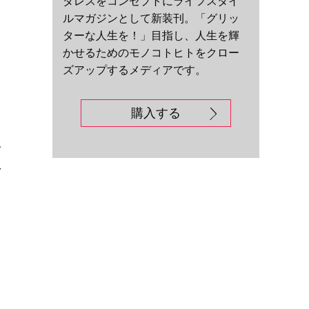
ダレスをコンセプトにライフスタイ
ルマガジンとして新装刊。「グリッ
ターな人生を！」目指し、人生を輝
かせるためのモノコトヒトをクロー
ズアップするメディアです。
購入する
、
で
を