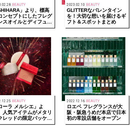
.02.28
BEAUTY
2023.02.10
BEAUTY
SHIHARA」より、標高
GLITTERなバレンタイン
コンセプトにしたフレグ
を！大切な想いを届けるギ
ンスオイルとディフュー
フト＆スポットまとめ
ーが発売中
.12.25
BEAUTY
2022.12.16
BEAUTY
ローラ メルシエ」よ
ロエベ フレグランスが大
、人気アイテムがメタリ
阪・阪急うめだ本店で日本
クレッドの限定パッケー
初の常設店舗をオープン
で登場