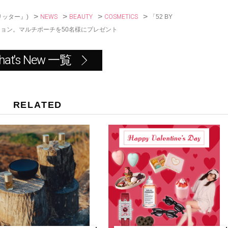
k
>
>
>
>
NEWS
BEAUTY
COSMETICS
「52 BY
リッター』)
レーション。マルチポーチを50名様にプレゼント
hat's New 一覧
RELATED