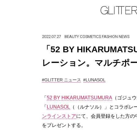
2022.07.27
BEAUTY
COSMETICS
FASHION
NEWS
「52 BY HIKARUMA
レーション。マルチポー
#GLITTER ニュース
#LUNASOL
「
52 BY HIKARUMATSUMURA
（ゴジュウ
「
LUNASOL
（（ルナソル）」とコラボレーシ
ンラインストア
にて、会員登録をした方の中
をプレゼントする。