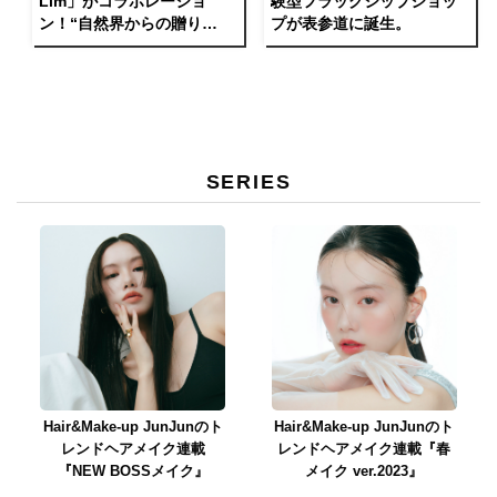
Lim」がコラボレーショ
験型フラッグシップショッ
ン！“自然界からの贈り
プが表参道に誕生。
物”を表現したギフトボック
スが登場。
SERIES
Hair&Make-up JunJunのト
Hair&Make-up JunJunのト
レンドヘアメイク連載
レンドヘアメイク連載『春
『NEW BOSSメイク』
メイク ver.2023』