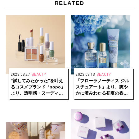
RELATED
2023.03.27
BEAUTY
2023.03.13
BEAUTY
“試してみたかった”を叶え
「フローラノーティス ジル
るコスメブランド「sopo」
スチュアート」より、爽や
より、透明感・ヌーディ
かに澄みわたる初夏の香り
ー・⾎⾊感を引き出す新作
のブルーハイドレンジアの
が発売
新作フレグランスを発売