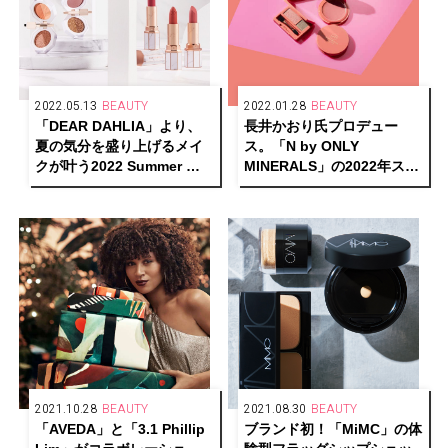
2022.05.13
BEAUTY
2022.01.28
BEAUTY
「DEAR DAHLIA」より、
長井かおり氏プロデュー
夏の気分を盛り上げるメイ
ス。「N by ONLY
クが叶う2022 Summer 新
MINERALS」の2022年スプ
作コレクション「ロマンチ
リングコレクションでピン
ック ディライト コレクショ
クにトライ！
ン」が発売！
2021.10.28
BEAUTY
2021.08.30
BEAUTY
「AVEDA」と「3.1 Phillip
ブランド初！「MiMC」の体