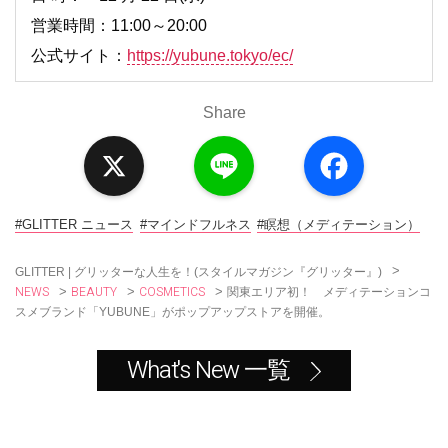
営業時間：11:00～20:00
公式サイト：
https://yubune.tokyo/ec/
Share
X
L
F
i
a
n
c
e
e
b
o
#GLITTER ニュース
#マインドフルネス
#瞑想（メディテーション）
o
k
>
GLITTER | グリッターな人生を！(スタイルマガジン『グリッター』)
NEWS
BEAUTY
COSMETICS
>
>
>
関東エリア初！ メディテーションコ
スメブランド「YUBUNE」がポップアップストアを開催。
What's New 一覧