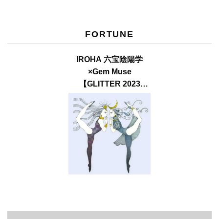
FORTUNE
IROHA 六宝陰陽学
×Gem Muse
【GLITTER 2023
SUMMER issue】