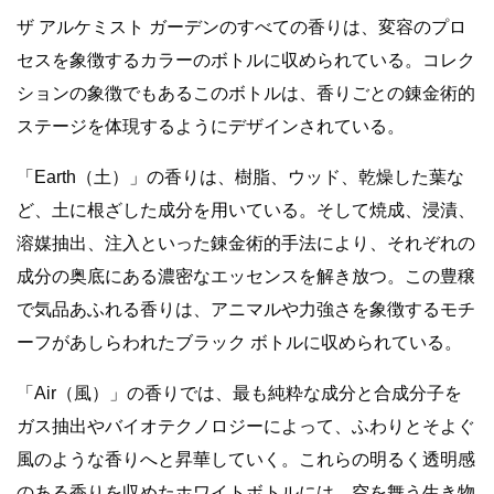
ザ アルケミスト ガーデンのすべての香りは、変容のプロ
セスを象徴するカラーのボトルに収められている。コレク
ションの象徴でもあるこのボトルは、香りごとの錬金術的
ステージを体現するようにデザインされている。
「Earth（土）」の香りは、樹脂、ウッド、乾燥した葉な
ど、土に根ざした成分を用いている。そして焼成、浸漬、
溶媒抽出、注入といった錬金術的手法により、それぞれの
成分の奥底にある濃密なエッセンスを解き放つ。この豊穣
で気品あふれる香りは、アニマルや力強さを象徴するモチ
ーフがあしらわれたブラック ボトルに収められている。
「Air（風）」の香りでは、最も純粋な成分と合成分子を
ガス抽出やバイオテクノロジーによって、ふわりとそよぐ
風のような香りへと昇華していく。これらの明るく透明感
のある香りを収めたホワイトボトルには、空を舞う生き物