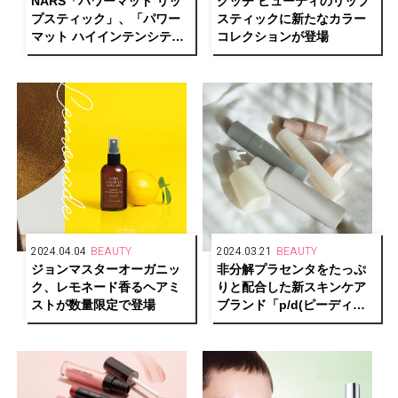
NARS「パワーマット リッ
グッチ ビューティのリップ
プスティック」、「パワー
スティックに新たなカラー
マット ハイインテンシティ
コレクションが登場
リップペンシル」に新色が
登場
2024.04.04
BEAUTY
2024.03.21
BEAUTY
ジョンマスターオーガニッ
非分解プラセンタをたっぷ
ク、レモネード香るヘアミ
りと配合した新スキンケア
ストが数量限定で登場
ブランド「p/d(ピーディ
ー)」が登場