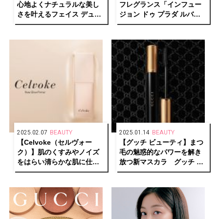
心地よくナチュラルな美し
フレグランス「インフュー
さを叶えるフェイス デュオ
ジョン ドゥ プラダ ルバー
が誕生
ブ オーデパルファム」が登
場
2025.02.07
BEAUTY
2025.01.14
BEAUTY
【Celvoke（セルヴォー
【グッチ ビューティ】まつ
ク）】肌のくすみやノイズ
毛の魅惑的なパワーを解き
をはらい清らかな肌に仕立
放つ新マスカラ グッチ マ
てる“レア艶”プライマーが
スカラ ル マニエティスム
再入荷