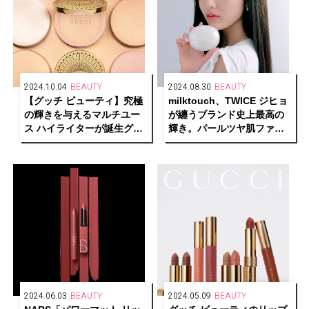
2024.10.04
BEAUTY
2024.08.30
BEAUTY
【グッチ ビューティ】究極
milktouch、TWICE ジヒョ
の輝きを与えるマルチユー
が纏うブランド史上最高の
ス ハイライターが誕生グッ
輝き。パールツヤ肌ファン
チ グロウ ハイライター
デ誕生
2024.06.03
BEAUTY
2024.05.09
BEAUTY