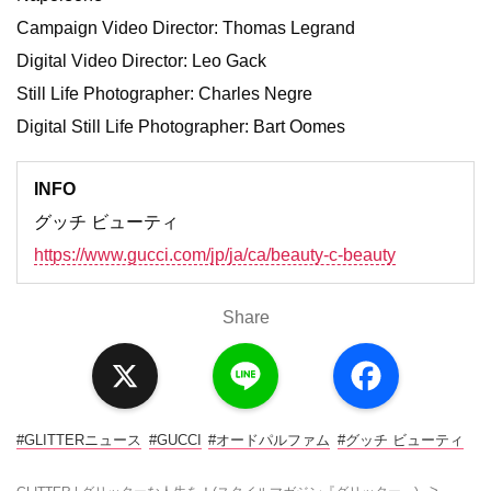
Campaign Video Director: Thomas Legrand
Digital Video Director: Leo Gack
Still Life Photographer: Charles Negre
Digital Still Life Photographer: Bart Oomes
INFO
グッチ ビューティ
https://www.gucci.com/jp/ja/ca/beauty-c-beauty
Share
X
L
F
i
a
n
c
e
e
b
o
#GLITTERニュース
#GUCCI
#オードパルファム
#グッチ ビューティ
o
k
>