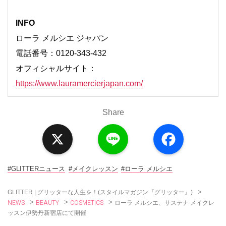
INFO
ローラ メルシエ ジャパン
電話番号：0120-343-432
オフィシャルサイト：
https://www.lauramercierjapan.com/
Share
X
L
F
i
a
n
c
e
e
b
o
#GLITTERニュース
#メイクレッスン
#ローラ メルシエ
o
k
>
GLITTER | グリッターな人生を！(スタイルマガジン『グリッター』)
NEWS
BEAUTY
COSMETICS
>
>
>
ローラ メルシエ、サステナ メイクレ
ッスン伊勢丹新宿店にて開催