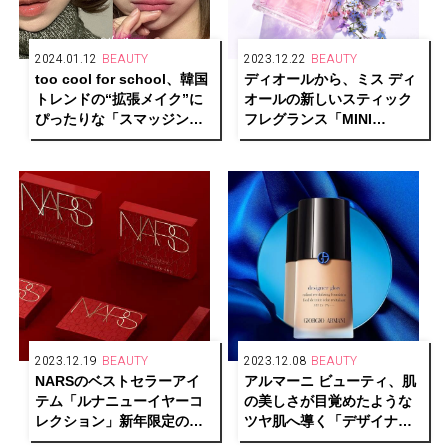
2024.01.12
BEAUTY
2023.12.22
BEAUTY
too cool for school、韓国
ディオールから、ミス ディ
トレンドの“拡張メイク”に
オールの新しいスティック
ぴったりな「スマッジング
フレグランス「MINI
アンダーライナー」発売開
MISS」誕生
始
2023.12.19
BEAUTY
2023.12.08
BEAUTY
NARSのベストセラーアイ
アルマーニ ビューティ、肌
テム「ルナニューイヤーコ
の美しさが目覚めたような
レクション」新年限定の赤
ツヤ肌へ導く「デザイナー
パッケージで発売
グロー ファンデーション」