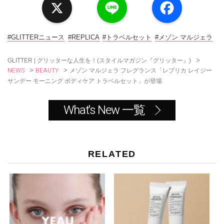
i
a
n
c
e
e
b
o
#GLITTERニュース
#REPLICA
#トラベルセット
#メゾン マルジェラ
o
k
>
GLITTER | グリッターな人生を！(スタイルマガジン『グリッター』)
NEWS
BEAUTY
>
>
メゾン マルジェラ フレグランス「レプリカ レイジー
サンデー モーニング ボディケア トラベルセット」が登場
What's New 一覧
RELATED