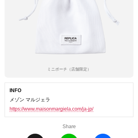
ミニポーチ（店舗限定）
INFO
メゾン マルジェラ
https://www.maisonmargiela.com/ja-jp/
Share
X
L
F