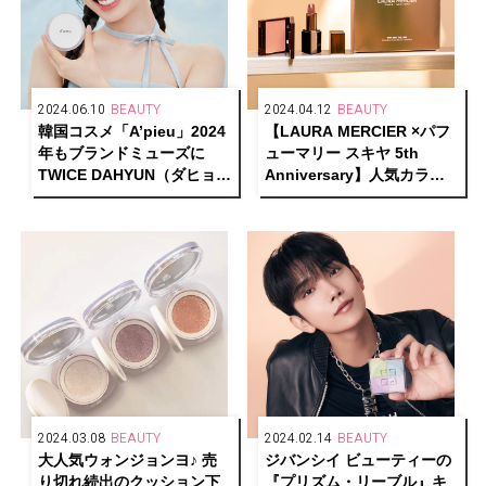
2024.06.10
BEAUTY
2024.04.12
BEAUTY
韓国コスメ「A’pieu」2024
【LAURA MERCIER ×パフ
年もブランドミューズに
ューマリー スキヤ 5th
TWICE DAHYUN（ダヒョ
Anniversary】人気カラー
ン）を起用し新ビジュアル
アイテムの日本限定キット
公開
を発売
2024.03.08
BEAUTY
2024.02.14
BEAUTY
大人気ウォンジョンヨ♪ 売
ジバンシイ ビューティーの
り切れ続出のクッション下
『プリズム・リーブル』キ