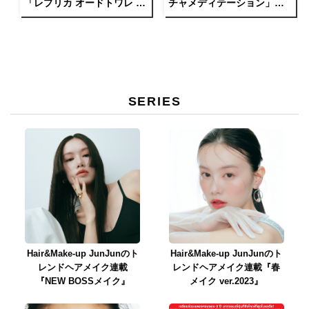
「レプリカ オードトワレ オ
チャメディテーション」
ン ア デート」は夕暮れのエ
「セーリング デイ」が登場
モーショナルな情景を彷彿
させる香り
SERIES
Hair&Make-up JunJunのト
Hair&Make-up JunJunのト
レンドヘアメイク連載
レンドヘアメイク連載『春
『NEW BOSSメイク』
メイク ver.2023』