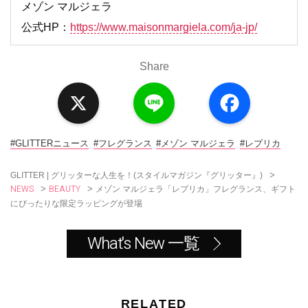
メゾン マルジェラ
公式HP：
https://www.maisonmargiela.com/ja-jp/
Share
X
L
F
i
a
n
c
e
e
b
o
#GLITTERニュース
#フレグランス
#メゾン マルジェラ
#レプリカ
o
k
>
GLITTER | グリッターな人生を！(スタイルマガジン『グリッター』)
NEWS
BEAUTY
>
>
メゾン マルジェラ「レプリカ」フレグランス、ギフト
にぴったりな限定ラッピングが登場
What's New 一覧
RELATED