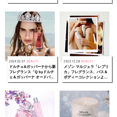
ンケアセットが限定登場
ーに新しく5種の香りが登場
2024.02.07
BEAUTY
2023.12.28
BEAUTY
ドルチェ&ガッバーナから新
メゾン マルジェラ「レプリ
フレグランス「Q byドルチ
カ」フレグランス、バス＆
ェ＆ガッバーナ オードパル
ボディーコレクションより
ファム」が誕生
「バイ ザ ファイヤープレイ
ス」の香りを新発売