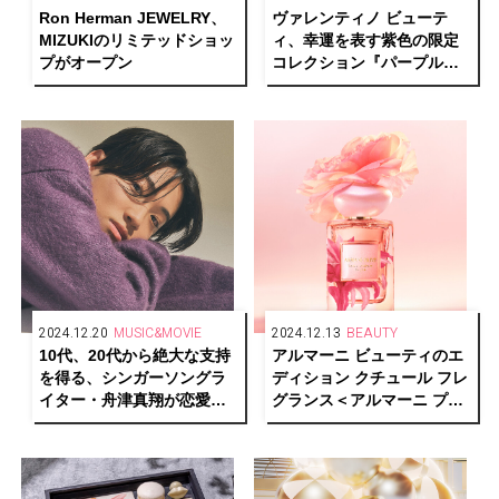
Ron Herman JEWELRY、
ヴァレンティノ ビューテ
MIZUKIのリミテッドショッ
ィ、幸運を表す紫色の限定
プがオープン
コレクション『パープルド
ーズ』で新年をお祝い
2024.12.20
MUSIC&MOVIE
2024.12.13
BEAUTY
10代、20代から絶大な支持
アルマーニ ビューティのエ
を得る、シンガーソングラ
ディション クチュール フレ
イター・舟津真翔が恋愛ソ
グランス＜アルマーニ プリ
ングを歌う理由
ヴェ オートクチュール アン
ジュ＞が少数限定で登場