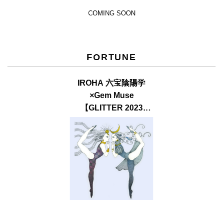
COMING SOON
FORTUNE
IROHA 六宝陰陽学
×Gem Muse
【GLITTER 2023
SUMMER issue】