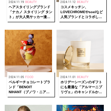
2024.11.19
BEAUTY
2024.11.12
BEAUTY
ヘアスタイリングブランド
コスメキッチン、
「ナカノ スタイリング タン
LOVECHROMEやsoelなど
ト」が大人気サッカー漫画
人気ブランドとコラボした
『アオアシ』と初コラボレ
限定パッケージの「Cosme
ーション
Kitchen HOLIDAY
COLLECTION」発売
2024.11.05
FOOD
2024.11.01
BEAUTY
ベルギーチョコレートブラ
ホリデーシーズンのギフト
ンド「BENOIT
にも最適な「アルマーニプ
NIHANT（ブノワ・ニア
リヴェ」のキャンドルから
ン）」2024年クリスマス限
新3種が登場
定商品を発売