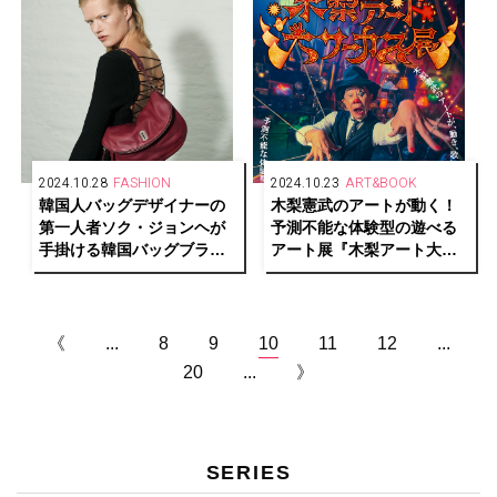
2024.10.28
FASHION
2024.10.23
ART&BOOK
韓国人バッグデザイナーの
木梨憲武のアートが動く！
第一人者ソク・ジョンヘが
予測不能な体験型の遊べる
手掛ける韓国バッグブラン
アート展『木梨アート大サ
ド「vunque（ブンク）」
ーカス展』12月に横浜で開
催決定！
《
...
8
9
10
11
12
...
20
...
》
SERIES