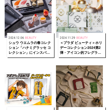
2024.12.06
BEAUTY
2024.11.29
BEAUTY
シュウ ウエムラの春コレク
＜プラダ ビューティ＞ホリ
ション「ハナミグラッセ コ
デーコレクション2024第2
レクション」にインスパイ
弾・アイコン的フレグラン
アされたアフタヌーンティ
ス「パラドックス」スペシ
ーがキンプトン新宿東京に
ャルセット
登場