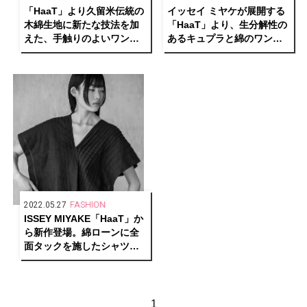
「HaaT」より久留米伝統の
イッセイ ミヤケが展開する
木綿生地に新たな技法を加
「HaaT」より、生分解性の
えた、手触りのよいワンピ
あるキュプラと綿のワンピ
ースやアルパカニットが発
ースなど新作が登場
売
2022.05.27
FASHION
ISSEY MIYAKE「HaaT」か
ら新作登場。綿ローンに全
面タックを施したシャツワ
ンピースや、表面の凹凸が
特徴的な超強撚糸を用いた
ニットなど
1