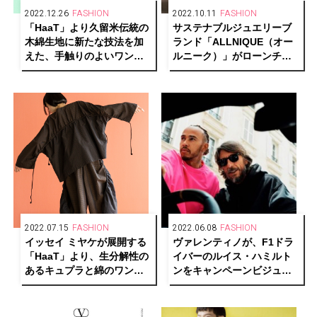
2022.12.26
FASHION
2022.10.11
FASHION
「HaaT」より久留米伝統の
サステナブルジュエリーブ
木綿生地に新たな技法を加
ランド「ALLNIQUE（オー
えた、手触りのよいワンピ
ルニーク）」がローンチ。
ースやアルパカニットが発
古澤朋子、小林モー子、福
売
田麻琴とのコラボレーショ
ンも
2022.07.15
FASHION
2022.06.08
FASHION
イッセイ ミヤケが展開する
ヴァレンティノが、F1ドラ
「HaaT」より、生分解性の
イバーのルイス・ハミルト
あるキュプラと綿のワンピ
ンをキャンペーンビジュア
ースなど新作が登場
ルに起用