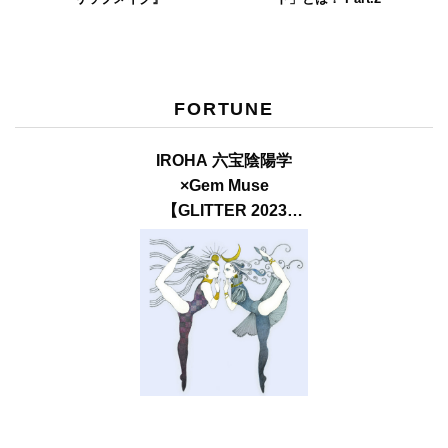
FORTUNE
IROHA 六宝陰陽学
×Gem Muse
【GLITTER 2023
SUMMER issue】