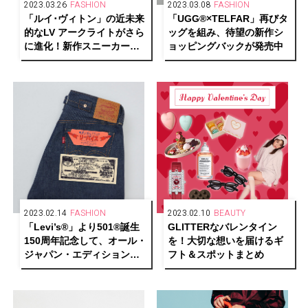
2023.03.26
FASHION
2023.03.08
FASHION
「ルイ･ヴィトン」の近未来
「UGG®︎×TELFAR」再びタ
的なLV アークライトがさら
ッグを組み、待望の新作シ
に進化！新作スニーカーが
ョッピングバックが発売中
発売
2023.02.14
FASHION
2023.02.10
BEAUTY
「Levi’s®」より501®誕生
GLITTERなバレンタイン
150周年記念して、オール・
を！大切な想いを届けるギ
ジャパン・エディションの
フト＆スポットまとめ
限定アイテムを発売中