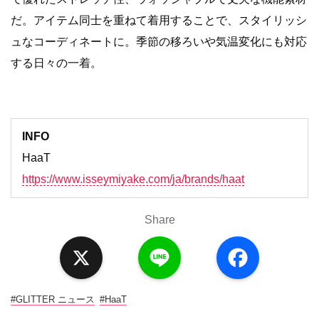
だ。アイテム同士を重ねて着用することで、スタイリッシ
ュなコーディネートに。季節の移ろいや気温変化にも対応
する日々の一着。
INFO
HaaT
https://www.isseymiyake.com/ja/brands/haat
Share
X
L
F
i
a
n
c
e
e
b
o
#GLITTER ニュース
#HaaT
o