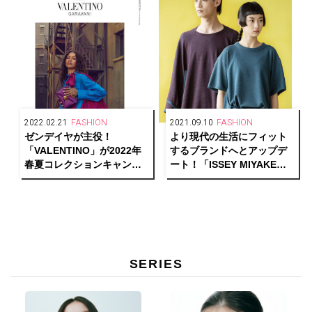
2022.02.21
FASHION
2021.09.10
FASHION
ゼンデイヤが主役！
より現代の生活にフィット
「VALENTINO」が2022年
するブランドへとアップデ
春夏コレクションキャンペ
ート！「ISSEY MIYAKE」
ーンのショートムービーを
の新生「HaaT」が特別展示
公開。
「EVERY TIME」を東京・
大阪にて開催中。
SERIES