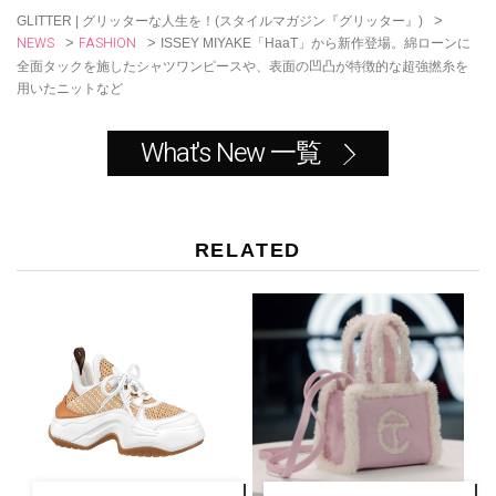
k
>
GLITTER | グリッターな人生を！(スタイルマガジン『グリッター』)
NEWS
FASHION
>
>
ISSEY MIYAKE「HaaT」から新作登場。綿ローンに
全面タックを施したシャツワンピースや、表面の凹凸が特徴的な超強撚糸を
用いたニットなど
What's New 一覧
RELATED