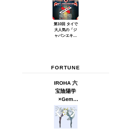
ver.2023』
第10回 タイで
大人気の「ジ
ャパンエキス
ポタイラン
ド」とは？
Part.2
FORTUNE
IROHA 六
宝陰陽学
×Gem
Muse
【GLITTER
2023