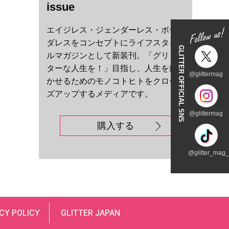
issue
エイジレス・ジェンダーレス・ボー
ダレスをコンセプトにライフスタイ
GLITTER OFFICIAL SNS
ルマガジンとして新装刊。「グリッ
ターな人生を！」目指し、人生を輝
@glittermag
かせるためのモノコトヒトをクロー
ズアップするメディアです。
@glittermag
購入する
@glitter_mag_t
CY POLICY
GLITTER JAPAN