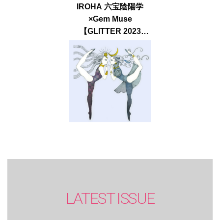
IROHA 六宝陰陽学
×Gem Muse
【GLITTER 2023
SUMMER issue】
LATEST ISSUE