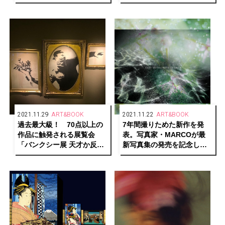
で個展を開催。
2021.11.29
ART&BOOK
2021.11.22
ART&BOOK
過去最大級！ 70点以上の
7年間撮りためた新作を発
作品に触発される展覧会
表。写真家・MARCOが最
「バンクシー展 天才か反逆
新写真集の発売を記念した
者か」が遂に東京に上陸。
写真展を代官山で開催。