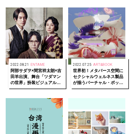
定！
2022.08.21
ENTAME
2022.07.25
ART&BOOK
阿部サダヲ×間宮祥太朗×吉
世界初！メタバース空間に
田羊出演、舞台「ツダマン
セクシャルウェルネス製品
の世界」扮装ビジュアル＆
が揃うバーチャル・ポップ
松尾直筆イラスト公開！
アップストア
「Lovehoney」が開催中