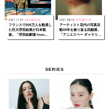
2021.11.01
ART&BOOK
2021.08.10
ART&BOOK
フランスで200万人を動員し
アーティスト花代の写真活
た巨大浮世絵展が日本凱
動30年を振り返る回顧展。
旋。「浮世絵劇場 from
「アニエスベー ギャラリー
Paris」開催中！
ブティック」にて写真
展“Keep an Eye Shut II”を
開催。
SERIES