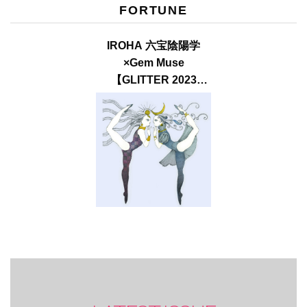
FORTUNE
IROHA 六宝陰陽学
×Gem Muse
【GLITTER 2023
SUMMER issue】