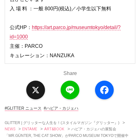
入 場 料 ：一般 800円(税込)／小学生以下無料
公式HP：
https://art.parco.jp/
museumtokyo/detail/?
id=1000
主催：PARCO
キュレーション：NANZUKA
Share
X
L
F
i
a
n
c
e
e
b
o
#GLITTER ニュース
#ハビア・カジェハ
o
k
>
GLITTER | グリッターな人生を！(スタイルマガジン『グリッター』)
NEWS
ENTAME
ART&BOOK
>
>
>
ハビア・カジェハの展覧会
「MR.GÜNTER, THE CAT SHOW」がPARCO MUSEUM TOKYOで開催中