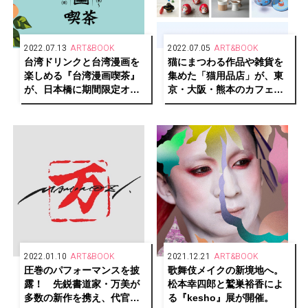
2022.07.13
ART&BOOK
2022.07.05
ART&BOOK
台湾ドリンクと台湾漫画を
猫にまつわる作品や雑貨を
楽しめる『台湾漫画喫茶』
集めた「猫用品店」が、東
が、日本橋に期間限定オー
京・大阪・熊本のカフェ＆
プン
ブックス ビブリオテークで
巡回開催
2022.01.10
ART&BOOK
2021.12.21
ART&BOOK
圧巻のパフォーマンスを披
歌舞伎メイクの新境地へ。
露！ 先鋭書道家・万美が
松本幸四郎と鷲巣裕香によ
多数の新作を携え、代官山
る『kesho』展が開催。