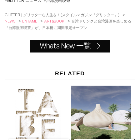
o
#GLITTER ニュース
#台湾漫画喫茶
o
k
>
GLITTER | グリッターな人生を！(スタイルマガジン『グリッター』)
NEWS
ENTAME
ART&BOOK
>
>
>
台湾ドリンクと台湾漫画を楽しめる
『台湾漫画喫茶』が、日本橋に期間限定オープン
What's New 一覧
RELATED