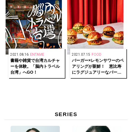
2021.08.16
ENTAME
2021.07.15
FOOD
書籍や雑貨で台湾カルチャ
バーガー×レモンサワーのペ
ーを体験。「脳内トラベル
アリングが新鮮！ 恵比寿
台湾」へGO！
にラグジュアリーなバーガ
ーショップ「MERCER
BURGER」がオープン。
SERIES