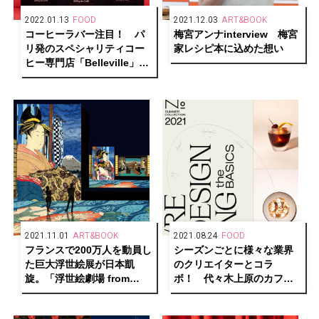
2022.01.13
FOOD
2021.12.03
ART&BOOK
コーヒーラバー注目！ パ
梅宮アンナinterview 梅宮
リ発のスペシャリティコー
家レシピ本に込めた想い
ヒー専門店「Belleville」が
満を持して日本上陸。
2021.11.01
ART&BOOK
2021.08.24
FOOD
フランスで200万人を動員し
シーズンごとに様々な業界
た巨大浮世絵展が日本凱
のクリエイターとコラ
旋。「浮世絵劇場 from
ボ！ 代々木上原のカフェ
Paris」開催中！
バー「No.」がメニューを刷
新。