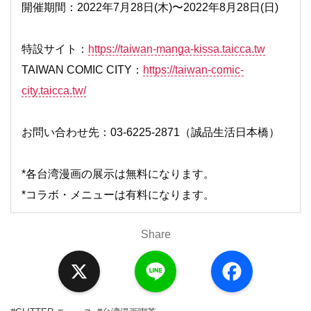
開催期間：2022年7月28日(木)〜2022年8月28日(日)
特設サイト：
https://taiwan-manga-kissa.taicca.tw
TAIWAN COMIC CITY：
https://taiwan-comic-
city.taicca.tw/
お問い合わせ先：03-6225-2871（誠品生活日本橋）
*各台湾漫画の展示は無料になります。
*コラボ・メニューは有料になります。
Share
X
L
F
i
a
n
c
e
e
b