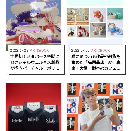
2022.07.25
ART&BOOK
2022.07.05
ART&BOOK
世界初！メタバース空間に
猫にまつわる作品や雑貨を
セクシャルウェルネス製品
集めた「猫用品店」が、東
が揃うバーチャル・ポップ
京・大阪・熊本のカフェ＆
アップストア
ブックス ビブリオテークで
「Lovehoney」が開催中
巡回開催