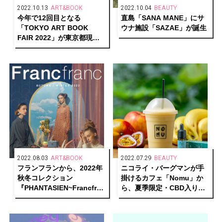
2022.10.13
ART&BOOK
2022.10.04
BEAUTY
今年で12回目となる
直島「SANA MANE」にサ
「TOKYO ART BOOK
ウナ施設「SAZAE」が誕生
FAIR 2022」が東京都現代
美術館で開催！
2022.08.03
ART&BOOK
2022.07.29
BEAUTY
フランフランから、2022年
ニコライ・バーグマンが手
秋冬コレクション
掛けるカフェ「Nomu」か
『PHANTASIEN~Francfranc
ら、夏季限定・CBD入りス
Shangri-la~』が登場
ムージーが登場