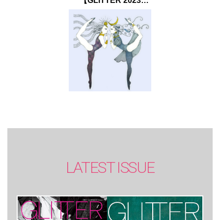
【GLITTER 2023
SUMMER issue】
LATEST ISSUE