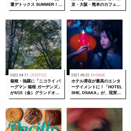
運デトックス SUMMER！」
京・大阪・熊本のカフェ＆
が2022年7月開催
ブックス ビブリオテークで
巡回開催
2022.04.11
LIFESTYLE
2021.09.22
ENTAME
箱根・強羅に「ニコライ バ
ホテル滞在が最高のエンタ
ーグマン 箱根 ガーデンズ」
ーテイメントに！「HOTEL
が4/15（金）グランドオー
SHE, OSAKA」が、現実と
プン。事前ウェブ予約チケ
物語を行き来する“泊まれる
ットを販売中
演劇『藍色飯店』”を上演。