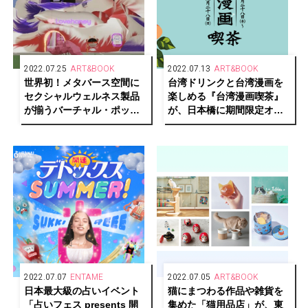
2022.07.25
ART&BOOK
2022.07.13
ART&BOOK
世界初！メタバース空間に
台湾ドリンクと台湾漫画を
セクシャルウェルネス製品
楽しめる『台湾漫画喫茶』
が揃うバーチャル・ポップ
が、日本橋に期間限定オー
アップストア
プン
「Lovehoney」が開催中
2022.07.07
ENTAME
2022.07.05
ART&BOOK
日本最大級の占いイベント
猫にまつわる作品や雑貨を
「占いフェス presents 開
集めた「猫用品店」が、東