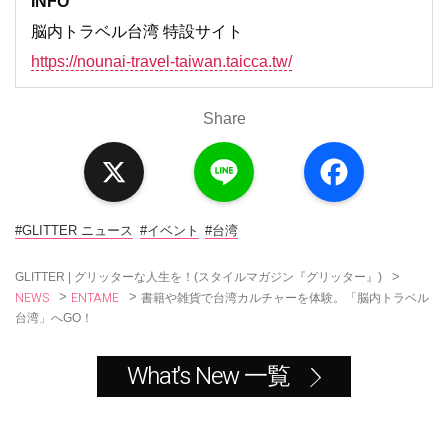
INFO
脳内トラベル台湾 特設サイト
https://nounai-travel-taiwan.taicca.tw/
Share
X
L
F
i
a
n
c
e
e
b
o
#GLITTER ニュース
#イベント
#台湾
o
k
>
GLITTER | グリッターな人生を！(スタイルマガジン『グリッター』)
NEWS
ENTAME
>
>
書籍や雑貨で台湾カルチャーを体験。「脳内トラベル
台湾」へGO！
What's New 一覧