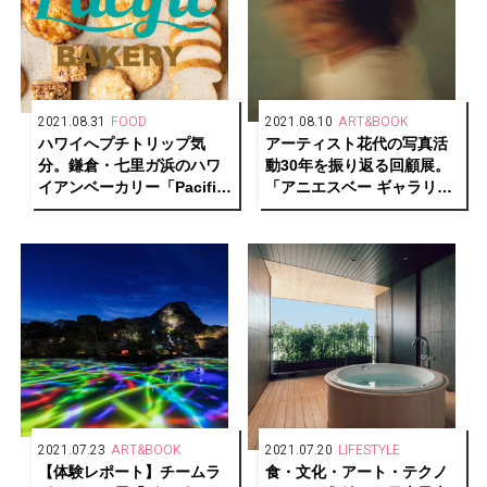
2021.08.31
FOOD
2021.08.10
ART&BOOK
ハワイへプチトリップ気
アーティスト花代の写真活
分。鎌倉・七⾥ガ浜のハワ
動30年を振り返る回顧展。
イアンベーカリー「Pacific
「アニエスベー ギャラリー
BAKERY」が、スケールア
ブティック」にて写真
ップしてリニューアルオー
展“Keep an Eye Shut II”を
プン︕
開催。
2021.07.23
ART&BOOK
2021.07.20
LIFESTYLE
【体験レポート】チームラ
食・文化・アート・テクノ