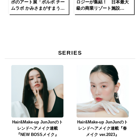
ボのアート展「ボルボ チー
ロジーが集結！ 日本最大
ムラボ かみさまがすまう
級の商業リゾート施設
森」佐賀・御船山楽園で開
「VISON」が三重県・多気
催中！
町にグランドオープン。
SERIES
Hair&Make-up JunJunのト
Hair&Make-up JunJunのト
レンドヘアメイク連載
レンドヘアメイク連載『春
『NEW BOSSメイク』
メイク ver.2023』