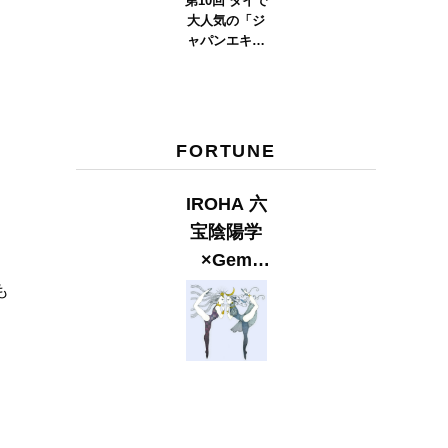
第10回 タイで
大人気の「ジ
ャパンエキス
ポタイラン
ド」とは？
Part.2
FORTUNE
IROHA 六
宝陰陽学
×Gem
Muse
も
【GLITTER
2023
SUMMER
issue】