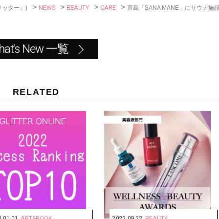
>
>
>
>
NEWS
BEAUTY
CARE
直島「SANA MANE」にサウナ施
リッター』)
hat's New 一覧
RELATED
.01.01
ART&BOOK
2022.09.22
BEAUTY