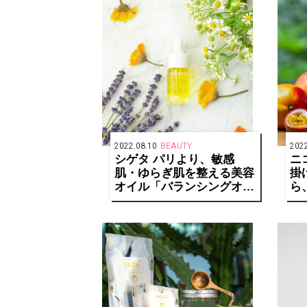
2022.08.10
BEAUTY
2022
シゲタ パリより、敏感
ニ
肌・ゆらぎ肌を整える美容
掛
オイル「バランシングオイ
ら
ルセラム」が発売
ム