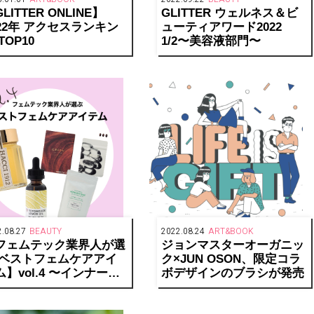
LITTER ONLINE】
GLITTER ウェルネス＆ビ
022年 アクセスランキン
ューティアワード2022
TOP10
1/2〜美容液部門〜
.08.27
BEAUTY
2022.08.24
ART&BOOK
フェムテック業界人が選
ジョンマスターオーガニッ
 ベストフェムケアアイ
ク×JUN OSON、限定コラ
ム】vol.4 〜インナーケ
ボデザインのブラシが発売
〜