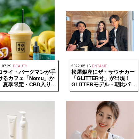
.07.29
BEAUTY
2022.05.18
ENTAME
コライ・バーグマンが手
松屋銀座にザ・サウナカー
けるカフェ「Nomu」か
「GLITTER号」が出現！
、夏季限定・CBD入りス
GLITTERモデル・朝比パメ
ージーが登場
ラ出演トークイベント「サ
ウナが銀座にやってきた
よ！」レポート