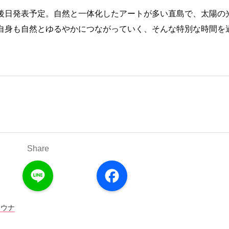
後日発表予定。自然と一体化したアートが多い直島で、太陽の
自身も自然とゆるやかにつながっていく、そんな特別な時間を
Share
L
F
i
a
n
c
e
e
b
o
サウナ
o
k