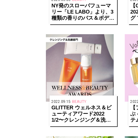
NY発のスローパフューマ
【G
リー「LE LABO」より、3
2
種類の香りのバス＆ボディ
グ 
トラベル セットが発売開
始
2022.09.15
BEAUTY
2022
GLITTER ウェルネス＆ビ
【
ューティアワード2022
ぶ
1/2〜クレンジング＆洗顔
テ
部門〜
ア