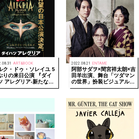
.08.31
ART&BOOK
2022.08.21
ENTAME
ルク・ドゥ・ソレイユ 5
阿部サダヲ×間宮祥太朗×吉
ぶりの来日公演 『ダイ
田羊出演、舞台「ツダマン
ツ アレグリア-新たなる
の世界」扮装ビジュアル＆
-』が東京・大阪で開催
松尾直筆イラスト公開！
定！