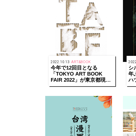
2022.10.13
ART&BOOK
2022
今年で12回目となる
シ
「TOKYO ART BOOK
年
FAIR 2022」が東京都現代
ハ
美術館で開催！
光
決