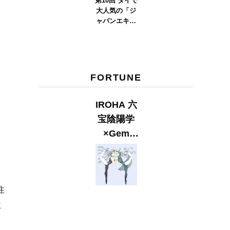
第10回 タイで
大人気の「ジ
ャパンエキス
ポタイラン
ド」とは？
Part.2
FORTUNE
IROHA 六
宝陰陽学
×Gem
Muse
【GLITTER
2023
注
SUMMER
issue】
主