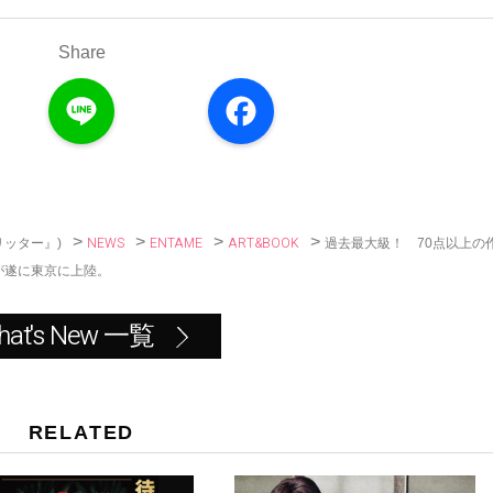
Share
L
F
i
a
n
c
e
e
b
o
o
k
>
>
>
>
NEWS
ENTAME
ART&BOOK
過去最大級！ 70点以上の
リッター』)
が遂に東京に上陸。
hat's New 一覧
RELATED