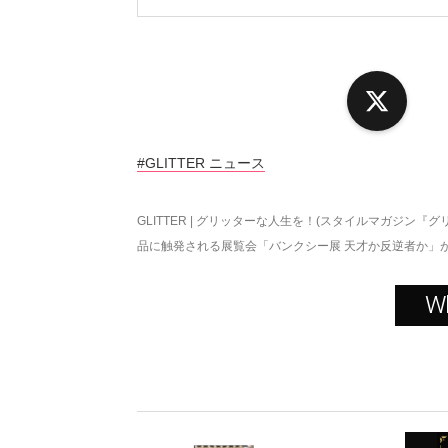
X
#GLITTER ニュース
GLITTER | グリッターな人生を！(スタイルマガジン『グ
品に触発される展覧会「バンクシー展 天才か反逆者か」
W