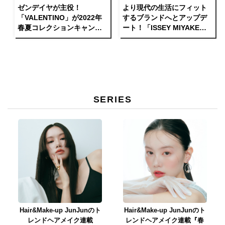
ゼンデイヤが主役！
より現代の生活にフィット
「VALENTINO」が2022年
するブランドへとアップデ
春夏コレクションキャンペ
ート！「ISSEY MIYAKE」
ーンのショートムービーを
の新生「HaaT」が特別展示
公開。
「EVERY TIME」を東京・
大阪にて開催中。
SERIES
Hair&Make-up JunJunのト
Hair&Make-up JunJunのト
レンドヘアメイク連載
レンドヘアメイク連載『春