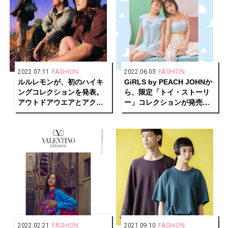
2022.07.11
FASHION
2022.06.03
FASHION
ルルレモンが、初のハイキ
GiRLS by PEACH JOHNか
ングコレクションを発表。
ら、限定「トイ・ストーリ
アウトドアウエアとアクセ
ー」コレクションが発売
サリー22アイテムをライン
中。井上咲楽＆なえなのに
ナップ
よる新商品着用ビジュアル
も公開！
2022.02.21
FASHION
2021.09.10
FASHION