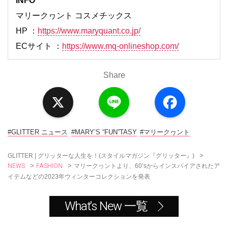
INFO
マリークヮント コスメチックス
HP ：
https://www.maryquant.co.jp/
ECサイト ：
https://www.mq-onlineshop.com/
Share
X
L
F
i
a
n
c
e
e
b
o
#GLITTER ニュース
#MARY’S “FUN”TASY
#マリークヮント
o
k
>
GLITTER | グリッターな人生を！(スタイルマガジン『グリッター』)
NEWS
FASHION
>
>
マリークヮントより、60’sからインスパイアされたア
イテムなどの2023年ウィンターコレクションを発表
What's New 一覧