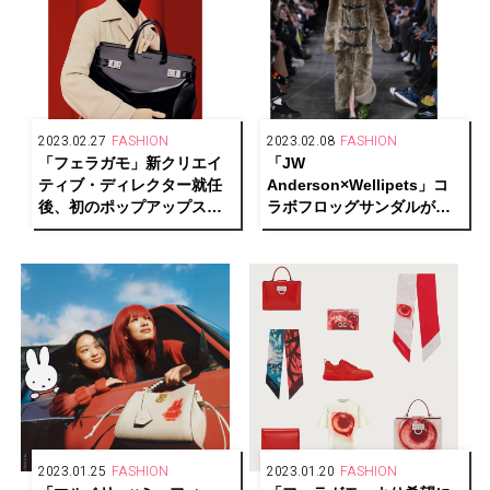
2023.02.27
FASHION
2023.02.08
FASHION
「フェラガモ」新クリエイ
「JW
ティブ・ディレクター就任
Anderson×Wellipets」コ
後、初のポップアップスト
ラボフロッグサンダルが先
アを東京・大阪で開催
行発売！2023年秋冬コレク
ションを発表
2023.01.25
FASHION
2023.01.20
FASHION