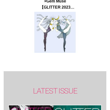
×Gem Muse
【GLITTER 2023
SUMMER issue】
LATEST ISSUE