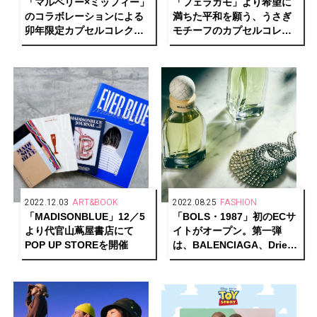
「マルベリー×ミッフィー」
「フェラガモ」より希望に
のコラボレーションによる
満ちた平和を願う、うさぎ
卯年限定カプセルコレクシ
モチーフのカプセルコレク
ョンが登場
ションが発売中
2022.12.03
ART&BOOK
2022.08.25
FASHION
「MADISONBLUE」12／5
「BOLS・1987」初のECサ
より代官山蔦屋書店にて
イトがオープン。第一弾
POP UP STOREを開催
は、BALENCIAGA、Dries
Van Noten、Paco
Rabanne