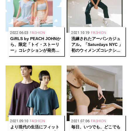
2022.06.03
FASHION
2021.10.19
FASHION
GiRLS by PEACH JOHNか
洗練されたアーバンカジュ
ら、限定「トイ・ストーリ
アル。「Saturdays NYC 」
ー」コレクションが発売
初のウィメンズコレクショ
中。井上咲楽＆なえなのに
ンが誕生！
よる新商品着用ビジュアル
も公開！
2021.09.10
FASHION
2021.07.06
FASHION
より現代の生活にフィット
毎日、いつでも、どこでも