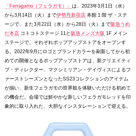
「Ferragamo（フェラガモ）」
は、2023年3月1日（水）
から3月14日（火）まで
伊勢丹新宿店
本館 1 階 ザ・ステ
ージで、また3月22日（水）から28日（火）まで
阪急うめ
だ本店
コトコトステージ 11と
阪急メンズ大阪
1F メイン
ステージで、それぞれポップアップストアをオープンす
る。2022年9月にロゴとブランドカラーを刷新してから初
めての開催となるポップアップストアは、新クリエイティ
ブ・ディレクター、マクシミリアン・デイヴィスによるフ
ァーストシーズンとなったSS23コレクションのアイテム
が揃い、新生フェラガモの世界観を体験いただける初めて
の機会だ。会場では鮮やかな新しいフェラガモレッドを印
象的に取り入れた、大胆なインスタレーションで迎える。