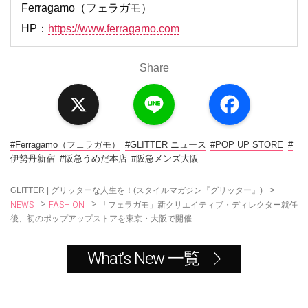
Ferragamo（フェラガモ）
HP：
https://www.ferragamo.com
Share
X
L
F
i
a
n
c
e
e
b
o
#Ferragamo（フェラガモ）
#GLITTER ニュース
#POP UP STORE
#
o
伊勢丹新宿
#阪急うめだ本店
#阪急メンズ大阪
k
>
GLITTER | グリッターな人生を！(スタイルマガジン『グリッター』)
NEWS
FASHION
>
>
「フェラガモ」新クリエイティブ・ディレクター就任
後、初のポップアップストアを東京・大阪で開催
What's New 一覧