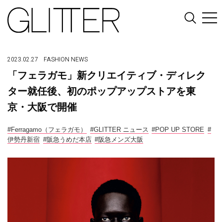
2023.02.27
FASHION
NEWS
「フェラガモ」新クリエイティブ・ディレク
ター就任後、初のポップアップストアを東
京・大阪で開催
#Ferragamo（フェラガモ）
#GLITTER ニュース
#POP UP STORE
#
伊勢丹新宿
#阪急うめだ本店
#阪急メンズ大阪