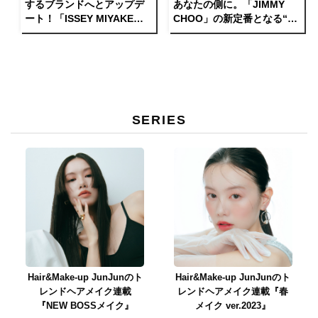
するブランドへとアップデ
あなたの側に。「JIMMY
ート！「ISSEY MIYAKE」
CHOO」の新定番となる“コ
の新生「HaaT」が特別展示
ア・コレクション”がローン
「EVERY TIME」を東京・
チ！
大阪にて開催中。
SERIES
Hair&Make-up JunJunのト
Hair&Make-up JunJunのト
レンドヘアメイク連載
レンドヘアメイク連載『春
『NEW BOSSメイク』
メイク ver.2023』