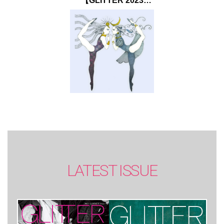
【GLITTER 2023
SUMMER issue】
LATEST ISSUE