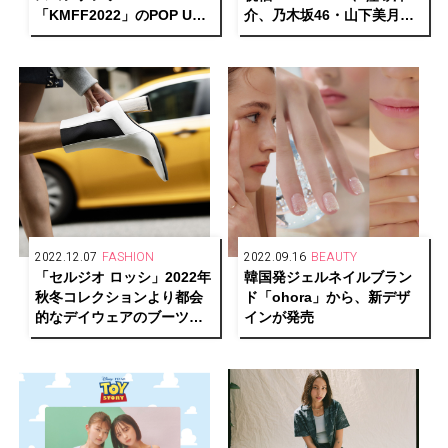
「KMFF2022」のPOP UP
介、乃木坂46・山下美月ら
STOREが阪急うめだ本店に
が渋谷のポップアップスト
オープン
アに来場
2022.12.07
FASHION
2022.09.16
BEAUTY
「セルジオ ロッシ」2022年
韓国発ジェルネイルブラン
秋冬コレクションより都会
ド「ohora」から、新デザ
的なデイウェアのブーツ・
インが発売
ブーティーが登場