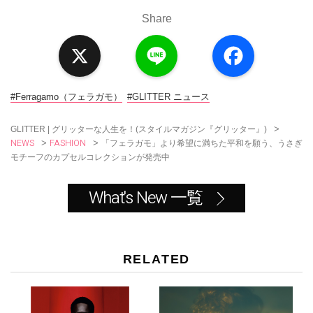
Share
X
L
F
i
a
n
c
e
e
b
o
#Ferragamo（フェラガモ）
#GLITTER ニュース
o
k
>
GLITTER | グリッターな人生を！(スタイルマガジン『グリッター』)
NEWS
FASHION
>
>
「フェラガモ」より希望に満ちた平和を願う、うさぎ
モチーフのカプセルコレクションが発売中
What's New 一覧
RELATED