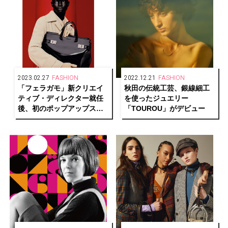
2023.02.27
FASHION
2022.12.21
FASHION
「フェラガモ」新クリエイ
秋田の伝統工芸、銀線細工
ティブ・ディレクター就任
を使ったジュエリー
後、初のポップアップスト
「TOUROU」がデビュー
アを東京・大阪で開催