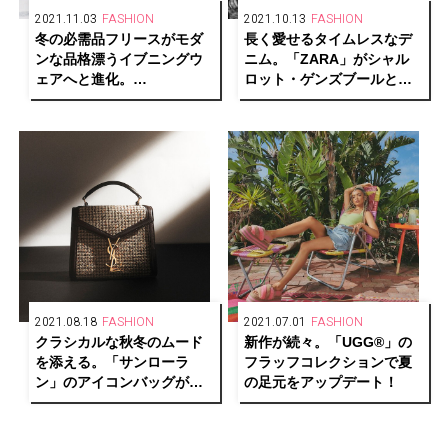
2021.11.03
FASHION
2021.10.13
FASHION
冬の必需品フリースがモダ
長く愛せるタイムレスなデ
ンな品格漂うイブニングウ
ニム。「ZARA」がシャル
ェアへと進化。
ロット・ゲンズブールとの
「alexanderwang」2021年
エクスクルーシブ コレクシ
秋コレクション。
ョンを発表。
2021.08.18
FASHION
2021.07.01
FASHION
クラシカルな秋冬のムード
新作が続々。「UGG®︎」の
を添える。「サンローラ
フラッフコレクションで夏
ン」のアイコンバッグがツ
の足元をアップデート！
イード素材でお目見え！