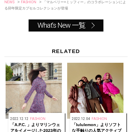
NEWS
FASHION
>
>
「マルベリー×ミッフィー」のコラボレーションによ
る卯年限定カプセルコレクションが登場
What's New 一覧
RELATED
2022.12.12
FASHION
2022.12.04
FASHION
「A.P.C. 」よりマリンウェ
「lululemon」よりソフト
アをイメージした2023年の
な手触りの人気アクティブ