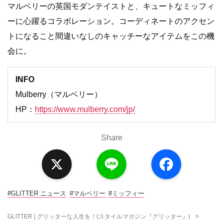
マルベリーの英国モダンテイストと、キュートなミッフィ
ーに心躍るコラボレーション。コーディネートのアクセン
トになること間違いなしのキャッチーなアイテムをこの機
会に。
INFO
Mulberry（マルベリー）
HP：
https://www.mulberry.com/jp/
Share
X
L
F
i
a
n
c
e
e
b
o
#GLITTER ニュース
#マルベリー
#ミッフィー
o
k
>
GLITTER | グリッターな人生を！(スタイルマガジン『グリッター』)