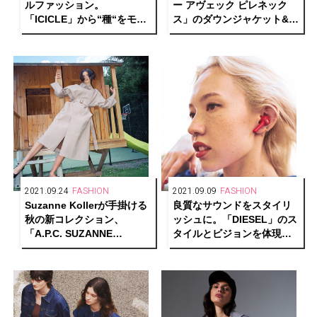
ルファッション。
ー アヴェック ピレネック
「ICICLE」から“種“をモチ
ス」のダウンジャケット&ベ
ーフにしたアイコンバッグ
ストに注目。
が誕生。
2021.09.24
FASHION
2021.09.09
FASHION
Suzanne Kollerが手掛ける
良質なサウンドをスタイリ
秋の新コレクション、
ッシュに。「DIESEL」のス
「A.P.C. SUZANNE
タイルとビジョンを体現し
KOLLER INTERACTION
たトゥルーワイヤレスイヤ
#12」。
ホンが誕生。