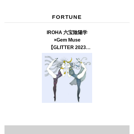
FORTUNE
IROHA 六宝陰陽学
×Gem Muse
【GLITTER 2023
SUMMER issue】