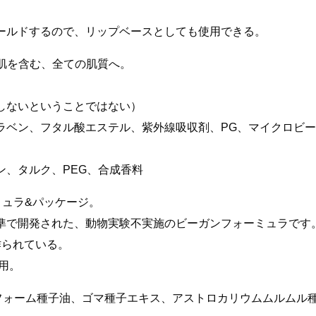
​
ールドするので、リップベースとしても使用できる。​
肌を含む、全ての肌質へ。​
ないということではない）​
ラベン、フタル酸エステル、紫外線吸収剤、PG、マイクロビー
、タルク、PEG、合成香料​
ュラ&パッケージ。​
準で開発された、動物実験不実施のビーガンフォーミュラです。
られている。​
用。​
ウフォーム種子油、ゴマ種子エキス、アストロカリウムムルムル