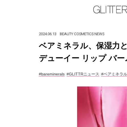
2024.06.13
BEAUTY
COSMETICS
NEWS
ベアミネラル、保湿力
デューイー リップ バ
#bareminerals
#GLITTRニュース
#ベアミネラ