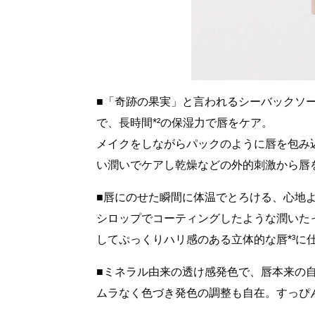
■「奇跡の果実」と言われるシーバックソー
で、長時間*²の保湿力で唇をケア。​
メイクをしながらパックのように唇を包み込
い潤いでケアし乾燥などの外的刺激から唇
■唇にのせた瞬間に体温でとろける、心地よ
シロップでコーティングしたような潤いた
してぷっくりハリ感のある立体的な唇*³に仕
■ミネラル由来の透け感発色で、唇本来の自
ムラなく色づき発色の調整も自在。すっぴ