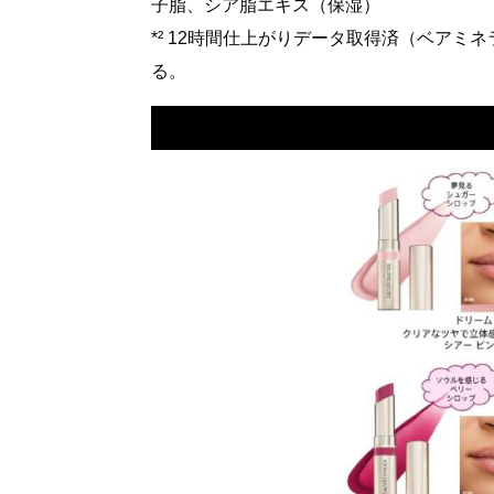
子脂、シア脂エキス（保湿）​
*² 12時間仕上がりデータ取得済（ベアミ
る。