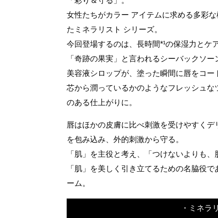
「彩り＆守る」。​
女性たちがカラー アイテムに求める多彩な
たミネラリスト シリーズ。​
今回登場するのは、長時間*¹の保湿力とケア
「奇跡の果実」と言われるシーバックソーン 
美容液シロップが、塗った瞬間に唇をコート
芯から潤っているかのようなフレッシュな
のある仕上がりに。​
唇はほかの皮膚に比べ刺激を受けやすくデ
を包み込み、外的刺激から守る。​
「肌」を主役と考え、「つけないよりも、肌
「肌」を美しく引き立てるための名脇役であ
ーム。​
・ミネラリ