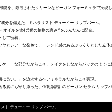
機能を、​厳選されたクリーンなビーガン フォーミュラで実現
成分を備えた、ミネラリスト デューイー リップバーム。​
オイルを含む5種の植物の恵み*²をふんだんに配合。​
して密着。​
ツヤとシアーな発色で、​トレンド感のあるぷっくりとした立体
リケートな部分だからこそ、​メイクをしながらパックのように
に良い。」を追求するベアミネラルだからこそ実現。 ​
る唇にも寄り添った、​低刺激設計のビーガン セラム リップ
スト デューイー リップ バーム