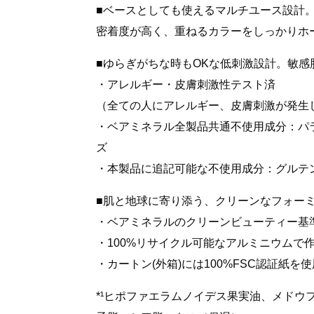
■ベースとしても使えるマルチユース設計。
密着度が高く、重ねるカラーをしっかりホ
■ゆらぎがちな時もOKな低刺激設計。敏感
・アレルギー・皮膚刺激性テスト済
（全ての人にアレルギー、皮膚刺激が発生し
・ベアミネラル全製品共通不使用成分：パ
ズ​
・本製品に追記可能な不使用成分：グルテン
■肌と地球に寄り添う、クリーンなフォーミ
・ベアミネラルのクリーンビューティー基
・100%リサイクル可能なアルミニウムで作
・カートン(外箱)には100%FSC認証紙を使
*¹ヒポファエラムノイデス果実油、メド