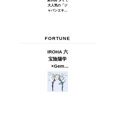
第10回 タイで
大人気の「ジ
ャパンエキス
ポタイラン
ド」とは？
Part.2
FORTUNE
IROHA 六
宝陰陽学
×Gem
Muse
【GLITTER
2023
SUMMER
issue】