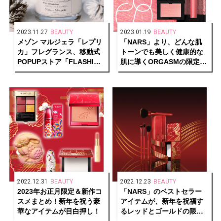
2023.11.27
BEAUTY
2023.01.19
BEAUTY
メゾン マルジェラ「レプリ
「NARS」より、どんな肌
カ」フレグランス、移動式
トーンでも美しく健康的な
POPUPストア「FLASHING
肌に導くORGASMの限定セ
MEMORIES STORE」が期
ットが発売
間限定で登場！
2022.12.31
BEAUTY
2022.12.23
BEAUTY
2023年お正月限定＆新作コ
「NARS」のベストセラー
スメまとめ！新年を祝う豪
アイテムが、新年を祝福す
華なアイテムが目白押し！
るレッドとゴールドの限定
パッケージで登場