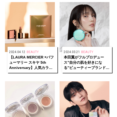
2024.04.12
BEAUTY
2024.03.21
BEAUTY
【LAURA MERCIER ×パフ
本田翼がフルプロデュー
ューマリー スキヤ 5th
ス”自分の肌を好きにな
Anniversary】人気カラー
る”ビューティーブランド
アイテムの日本限定キット
「By ttt.(バイティースリ
を発売
ー)」誕生