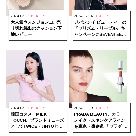
2024.03.08
BEAUTY
2024.02.14
BEAUTY
大人気ウォンジョンヨ♪ 売
ジバンシイ ビューティーの
り切れ続出のクッション下
『プリズム・リーブル』キ
地レビュー
ャンペーンにSEVENTEEN
のJOSHUAが登場
2024.02.02
BEAUTY
2024.01.19
BEAUTY
韓国コスメ・MILK
PRADA BEAUTY、カラー
TOUCH、ブランドミューズ
メイク・スキンケアライン
としてTWICE・JIHYOと再
を東京・表参道 「プラダ ビ
契約を発表
ューティ トウキョウ」にて