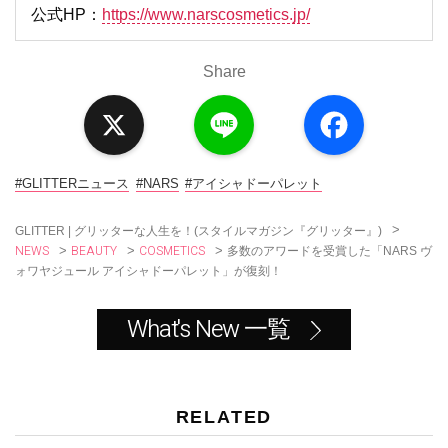
公式HP：
https://www.narscosmetics.jp/
Share
X
L
F
i
a
n
c
e
e
b
o
#GLITTERニュース
#NARS
#アイシャドーパレット
o
k
>
GLITTER | グリッターな人生を！(スタイルマガジン『グリッター』)
NEWS
BEAUTY
COSMETICS
>
>
>
多数のアワードを受賞した「NARS ヴ
ォワヤジュール アイシャドーパレット」が復刻！
What's New 一覧
RELATED