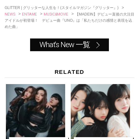
k
>
GLITTER | グリッターな人生を！(スタイルマガジン『グリッター』)
NEWS
ENTAME
MUSIC&MOVIE
>
>
>
【MADEIN】デビュー直後の大注目
アイドルが初登場！ デビュー曲『UNO』は「私たちだけの感情と表現を込
めた曲」
What's New 一覧
RELATED