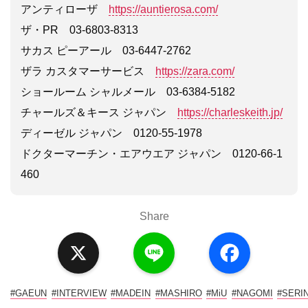
アンティローザ
https://auntierosa.com/
ザ・PR 03-6803-8313
サカス ピーアール 03-6447-2762
ザラ カスタマーサービス
https://zara.com/
ショールーム シャルメール 03-6384-5182
チャールズ＆キース ジャパン
https://charleskeith.jp/
ディーゼル ジャパン 0120-55-1978
ドクターマーチン・エアウエア ジャパン 0120-66-1
460
Share
X
L
F
i
a
n
c
e
e
b
o
#GAEUN
#INTERVIEW
#MADEIN
#MASHIRO
#MiU
#NAGOMI
#SERI
o