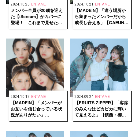
2024.10.25
ENTAME
2024.10.21
ENTAME
メンバー全員が20歳を迎え
【MADEIN】「違う場所か
た【iScream】がカバーに
ら集まったメンバーだから
登場！ これまで見せたこ
成長し合える」【GAEUN、
とのない大人な表情で魅了
SERINA、NAGOMI編】
2024.10.17
ENTAME
2024.09.24
ENTAME
【MADEIN】「メンバーが
【FRUITS ZIPPER】「客席
お互いを信じ合っている状
のみんなはピカピカに輝い
況がありがたい」
て見えるよ」【鎮西・櫻
【MASHIRO、YESEO、
井・仲川編】
MiU、SUHYE編】