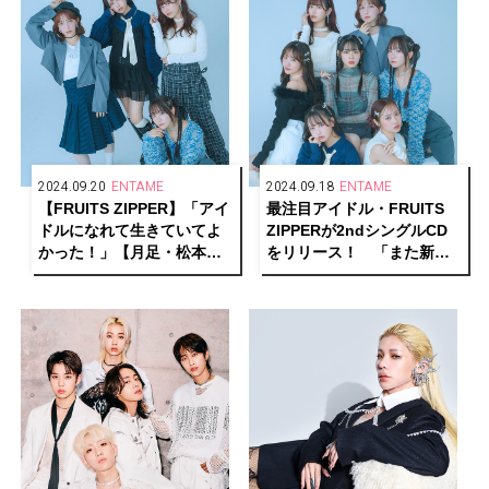
2024.09.20
ENTAME
2024.09.18
ENTAME
【FRUITS ZIPPER】「アイ
最注目アイドル・FRUITS
ドルになれて生きていてよ
ZIPPERが2ndシングルCD
かった！」【月足・松本・
をリリース！ 「また新し
早瀬・真中編】
い形の自己肯定ソングで
す」