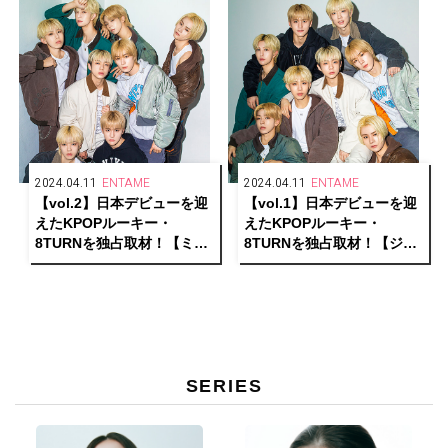
2024.04.11
ENTAME
2024.04.11
ENTAME
【vol.2】日本デビューを迎
【vol.1】日本デビューを迎
えたKPOPルーキー・
えたKPOPルーキー・
8TURNを独占取材！【ミョ
8TURNを独占取材！【ジェ
ンホ、ユンソン、ユンギ
ユン、ミノ、ヘミン、ギョ
ュ、スンホン編】
ンミン編】
SERIES