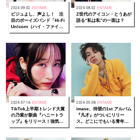
2024.09.02
ENTAME
2024.08.02
ENTAME
ビジュよし、声よし！ 注
Z世代のアイコン・とうあが
目のボーイズバンド「Hi-Fi
語る“私は私”の一面は？
Un!corn（ハイ・ファイ・
ユニコーン）」がカバーに
登場。
2024.07.16
ENTAME
2024.05.08
ENTAME
TikTok上半期トレンド大賞
imase、待望の1st アルバム
の乃紫が新曲『ハニートラ
『凡才』がついにリリー
ップ』をリリース！強気な
ス。どこにでもいる青年だ
女の子を描く彼女の根源と
った彼の“凡才なりの戦い
想いとは
方”とは